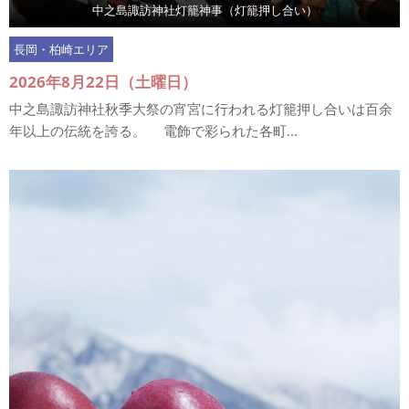
中之島諏訪神社灯籠神事（灯籠押し合い）
長岡・柏崎エリア
2026年8月22日（土曜日）
中之島諏訪神社秋季大祭の宵宮に行われる灯籠押し合いは百余
年以上の伝統を誇る。 電飾で彩られた各町...