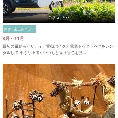
弥彦ぷちたび
弥彦・燕三条エリア
3月～11月
最新の電動モビリティ、電動バイクと電動トゥクトゥクをレン
タルして 小さな小道やいつもと違う景色を見...