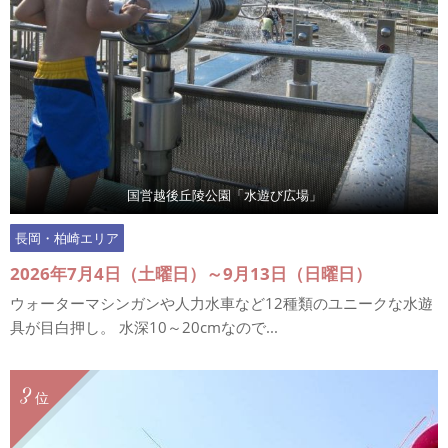
国営越後丘陵公園「水遊び広場」
長岡・柏崎エリア
2026年7月4日（土曜日）～9月13日（日曜日）
ウォーターマシンガンや人力水車など12種類のユニークな水遊
具が目白押し。 水深10～20cmなので...
3
位