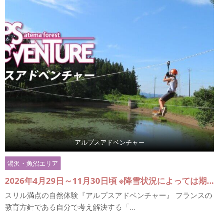
アルプスアドベンチャー
湯沢・魚沼エリア
2026年4月29日～11月30日頃 ※降雪状況によっては期間が短縮される場合がございます。 ※【ベーシックコース】【チャンピオンコース】は、GW（4月29日～5月10日)・夏休みシーズン(7月18日～8月31日)以外は土日祝日のみの営業です。【ツリーネットコース】は平日も受け付けております。
スリル満点の自然体験『アルプスアドベンチャー』 フランスの
教育方針である自分で考え解決する「...