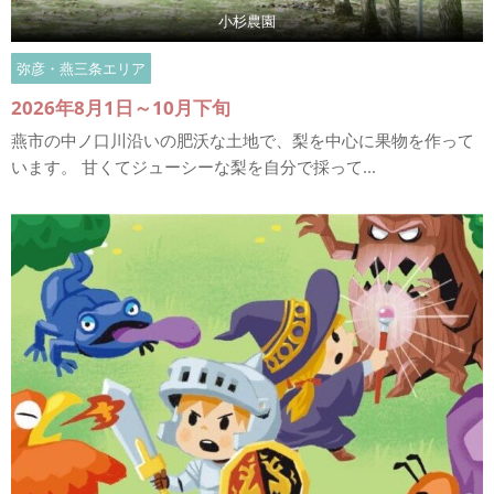
小杉農園
弥彦・燕三条エリア
2026年8月1日～10月下旬
燕市の中ノ口川沿いの肥沃な土地で、梨を中心に果物を作って
います。 甘くてジューシーな梨を自分で採って...