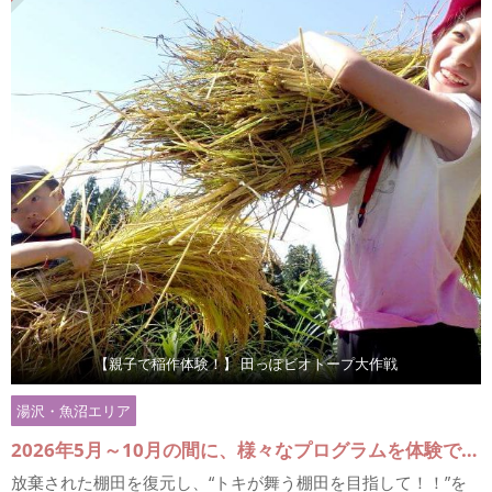
【親子で稲作体験！】 田っぽビオトープ大作戦
湯沢・魚沼エリア
2026年5月～10月の間に、様々なプログラムを体験できます。 ・第1回：2026年5月24日（日） ・第2回：2026年5月31日（日） ・第3回：2026年6月7日（日） ①手植えによる田植え（完全無農薬） ②いきもの調べ「トキの好物を知る」 ③ぬか釜ごはん＆田舎ごっつぉ ・第4回：2026年6月21日（日） ①田んぼお手入れ＆アイスクリーム作り ②いきもの調べ「微生物が肥沃な土をつくる」 ③ぬか釜ごはん＆田舎ごっつぉ ・第5回：2026年7月12日（日） ①田んぼお手入れ＆はちみつ体験 ②いきもの調べ「メダカと田んぼの関係」 ③ぬか釜ごはん＆田舎ごっつぉ ・第6回：2026年8月2日（日） ①田んぼお手入れ＆アイスクリーム作り ②いきもの調べ「メダカと田んぼの関係」 ③ぬか釜ごはん＆田舎ごっつぉ ・第7回：2026年9月20日(日) ・第8回：2026年9月27日(日) ・第9回：2026年10月4日(日) ①稲刈り＆稲架掛け ②いきもの調べ「トキの暮らし」 ③ぬか釜ごはん＆田舎ごっつぉ
放棄された棚田を復元し、“トキが舞う棚田を目指して！！”を