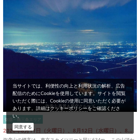
当サイトでは、利便性の向上と利用状況の解析、広告
配信のためにCookieを使用しています。サイトを閲覧
いただく際には、Cookieの使用に同意いただく必要が
弥彦山 夜景＆星空クルーズ
クッキーポリシー
あります。詳細は
をご確認くださ
い。
弥彦・燕三条エリア
同意する
2026年8月11日（火曜日）、8月12日（水曜日）、8月14日（金曜日）～8月16日（日曜日） 9月19日（土曜日）～9月23日（水曜日） 8月15日、9月19日は星空解説を開催
弥彦山の標高は、東京スカイツリーと同じ634m。 この山頂か