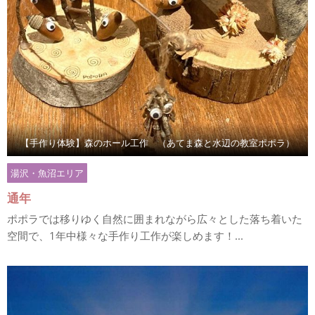
【手作り体験】森のホール工作 （あてま森と水辺の教室ポポラ）
湯沢・魚沼エリア
通年
ポポラでは移りゆく自然に囲まれながら広々とした落ち着いた
空間で、1年中様々な手作り工作が楽しめます！...