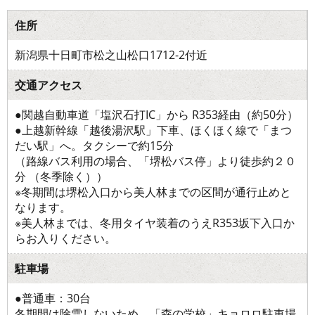
住所
新潟県十日町市松之山松口1712-2付近
交通アクセス
●関越自動車道「塩沢石打IC」から R353経由（約50分）
●上越新幹線「越後湯沢駅」下車、ほくほく線で「まつ
だい駅」へ。タクシーで約15分
（路線バス利用の場合、「堺松バス停」より徒歩約２０
分 （冬季除く））
※冬期間は堺松入口から美人林までの区間が通行止めと
なります。
※美人林までは、冬用タイヤ装着のうえR353坂下入口か
らお入りください。
駐車場
●普通車：30台
冬期間は除雪しないため、「森の学校」キョロロ駐車場