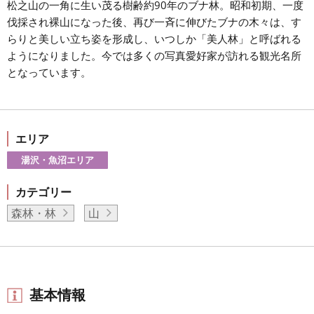
松之山の一角に生い茂る樹齢約90年のブナ林。昭和初期、一度
伐採され裸山になった後、再び一斉に伸びたブナの木々は、す
らりと美しい立ち姿を形成し、いつしか「美人林」と呼ばれる
ようになりました。今では多くの写真愛好家が訪れる観光名所
となっています。
エリア
湯沢・魚沼エリア
カテゴリー
森林・林
山
基本情報