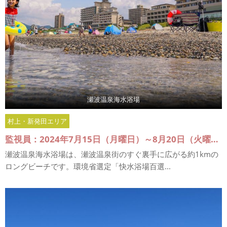
瀬波温泉海水浴場
村上・新発田エリア
監視員：2024年7月15日（月曜日）～8月20日（火曜日）
瀬波温泉海水浴場は、瀬波温泉街のすぐ裏手に広がる約1kmの
ロングビーチです。環境省選定「快水浴場百選...