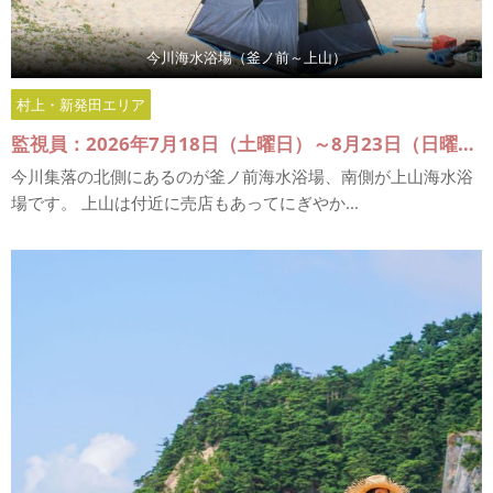
今川海水浴場（釜ノ前～上山）
村上・新発田エリア
監視員：2026年7月18日（土曜日）～8月23日（日曜日）
今川集落の北側にあるのが釜ノ前海水浴場、南側が上山海水浴
場です。 上山は付近に売店もあってにぎやか...