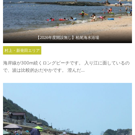
【2026年度開設無し】柏尾海水浴場
村上・新発田エリア
海岸線が300m続くロングビーチです。 入り江に面しているの
で、波は比較的おだやかです。 澄んだ...