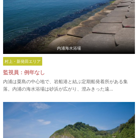
内浦海水浴場
村上・新発田エリア
監視員：例年なし
内浦は粟島の中心地で、岩船港と結ぶ定期船発着所がある集
落。内浦の海水浴場は砂浜が広がり、澄みきった遠...