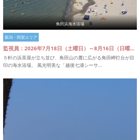
角田浜海水浴場
新潟・阿賀エリア
監視員：2026年7月18日（土曜日）～8月16日（日曜日）
５軒の浜茶屋が立ち並び、角田山の麓に広がる角田岬灯台が目
印の海水浴場。 風光明美な「越後七浦シーサ...