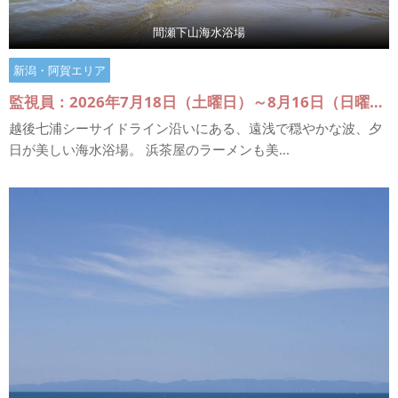
間瀬下山海水浴場
新潟・阿賀エリア
監視員：2026年7月18日（土曜日）～8月16日（日曜日）
越後七浦シーサイドライン沿いにある、遠浅で穏やかな波、夕
日が美しい海水浴場。 浜茶屋のラーメンも美...