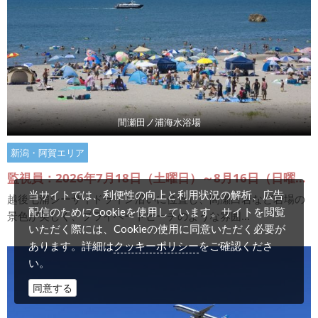
間瀬田ノ浦海水浴場
新潟・阿賀エリア
監視員：2026年7月18日（土曜日）～8月16日（日曜日）
当サイトでは、利便性の向上と利用状況の解析、広告
越後七浦シーサイドライン沿いに位置し、間瀬白岩など岩場の
配信のためにCookieを使用しています。サイトを閲覧
景色が美しく、プライベートビーチのような雰囲...
いただく際には、Cookieの使用に同意いただく必要が
クッキーポリシー
あります。詳細は
をご確認くださ
い。
同意する