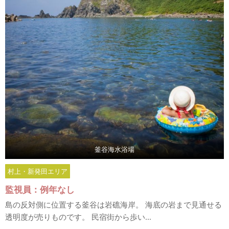
釜谷海水浴場
村上・新発田エリア
監視員：例年なし
島の反対側に位置する釜谷は岩礁海岸。 海底の岩まで見通せる
透明度が売りものです。 民宿街から歩い...