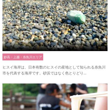
ヒスイ海岸
妙高・上越・糸魚川エリア
ヒスイ海岸は、日本有数のヒスイの産地として知られる糸魚川
市を代表する海岸です。砂浜ではなく色とりどり...