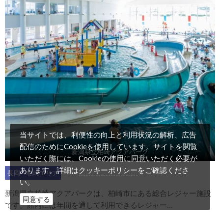
当サイトでは、利便性の向上と利用状況の解析、広告
配信のためにCookieを使用しています。サイトを閲覧
新潟県立柏崎アクアパーク
いただく際には、Cookieの使用に同意いただく必要が
クッキーポリシー
あります。詳細は
をご確認くださ
長岡・柏崎エリア
い。
新潟県立柏崎アクアパークは、柏崎市にある総合レジャー施設
同意する
です。館内には年間を通して利用できるレジャー...