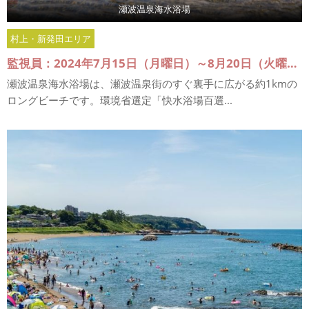
瀬波温泉海水浴場
村上・新発田エリア
監視員：2024年7月15日（月曜日）～8月20日（火曜日）
瀬波温泉海水浴場は、瀬波温泉街のすぐ裏手に広がる約1kmの
ロングビーチです。環境省選定「快水浴場百選...