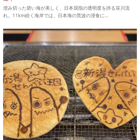
澄み切った碧い海が美しく、日本屈指の透明度を誇る笹川流
れ。11km続く海岸では、日本海の荒波の浸食に...