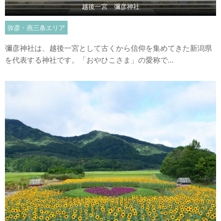
越後一宮 彌彦神社
弥彦・燕三条エリア
彌彦神社は、越後一宮として古くから信仰を集めてきた新潟県
を代表する神社です。「おやひこさま」の愛称で...