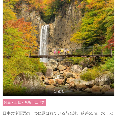
苗名滝
妙高・上越・糸魚川エリア
日本の滝百選の一つに選ばれている苗名滝。落差55m、水しぶ