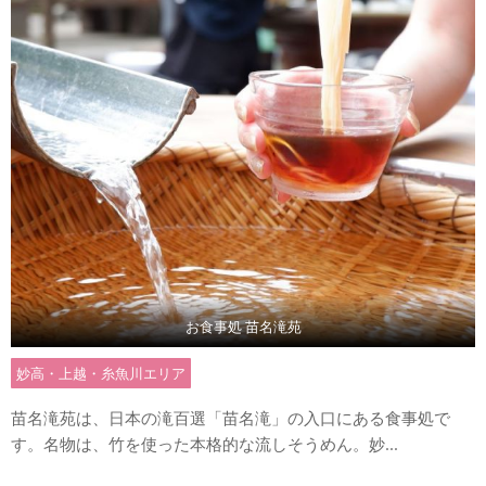
お食事処 苗名滝苑
妙高・上越・糸魚川エリア
苗名滝苑は、日本の滝百選「苗名滝」の入口にある食事処で
す。名物は、竹を使った本格的な流しそうめん。妙...