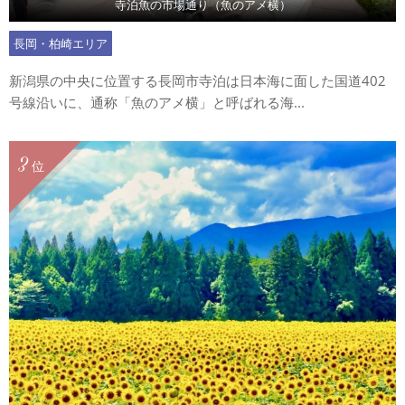
寺泊魚の市場通り（魚のアメ横）
長岡・柏崎エリア
新潟県の中央に位置する長岡市寺泊は日本海に面した国道402
号線沿いに、通称「魚のアメ横」と呼ばれる海...
3
位