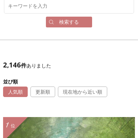
検索する
2,146
件
ありました
並び順
人気順
更新順
現在地から近い順
1
位