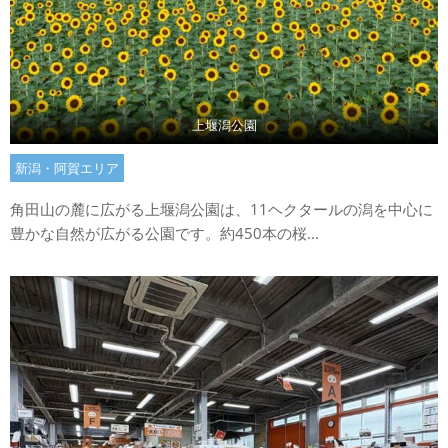
上堰潟公園
新潟・阿賀エリア
角田山の麓に広がる上堰潟公園は、11ヘクタールの潟を中心に
豊かな自然が広がる公園です。約450本の桜...