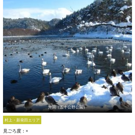
升潟（五十公野公園）
村上・新発田エリア
見ごろ度：
×