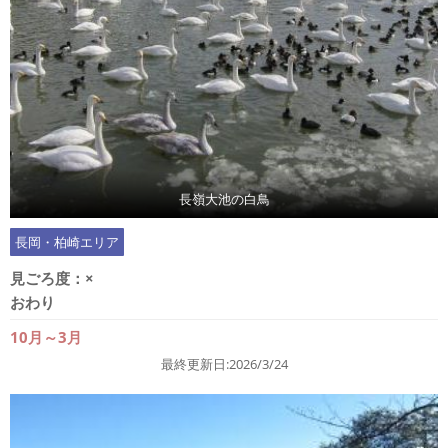
長嶺大池の白鳥
長岡・柏崎エリア
見ごろ度：
×
おわり
10月～3月
最終更新日:2026/3/24