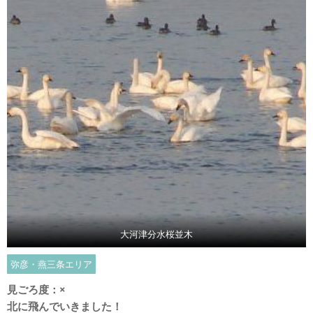
大河津分水桜並木
弥彦・燕三条エリア
見ごろ度：
×
北に飛んでいきました！