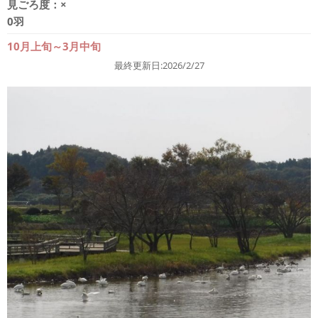
見ごろ度：
×
0羽
10月上旬～3月中旬
最終更新日:2026/2/27