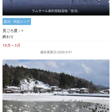
ラムサール条約登録湿地「佐潟」
新潟・阿賀エリア
見ごろ度：
×
終わり
10月～3月
最終更新日:2026/3/31