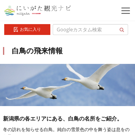
お気に入り
白鳥の飛来情報
新潟県の各エリアにある、白鳥の名所をご紹介。
冬の訪れを知らせる白鳥。純白の雪景色の中を舞う姿は息をの