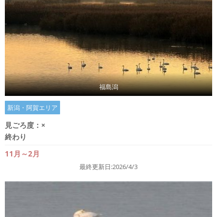
福島潟
新潟・阿賀エリア
見ごろ度：
×
終わり
11月～2月
最終更新日:2026/4/3