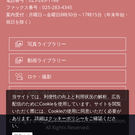
電話番号：025-283-1188
ファックス番号：025-283-4345
案内受付：月曜日～金曜日8時30分～17時15分（年末年始・
祝日を除く）
写真ライブラリー
動画ライブラリー
ロケ・撮影
お問い合わせフォーム
当サイトでは、利便性の向上と利用状況の解析、広告
配信のためにCookieを使用しています。サイトを閲覧
いただく際には、Cookieの使用に同意いただく必要が
クッキーポリシー
あります。詳細は
をご確認くださ
Copyright © Niigata Prefectural Tourist Association.
い。
All Rights Reserved.