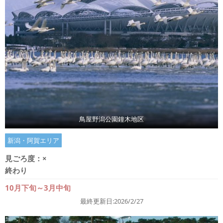
鳥屋野潟公園鐘木地区
新潟・阿賀エリア
見ごろ度：
×
終わり
10月下旬～3月中旬
最終更新日:2026/2/27