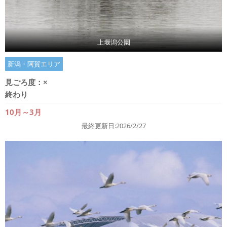
上堰潟公園
新潟・阿賀エリア
見ごろ度：
×
終わり
10月～3月
最終更新日:2026/2/27