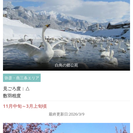
白鳥の郷公苑
弥彦・燕三条エリア
見ごろ度：
△
数羽程度
11月中旬～3月上旬頃
最終更新日:2026/3/9