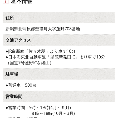
基本情報
住所
新潟県北蒲原郡聖籠町大字蓮野708番地
交通アクセス
●JR白新線「佐々木駅」より車で10分
●日本海東北自動車道「聖籠新発田IC」より車で10分
（国道7号蓮野ICを経由）
駐車場
●普通車：500台
営業時間
●営業時間：9時～19時(4月～９月)
９時～18時(10月～3月)