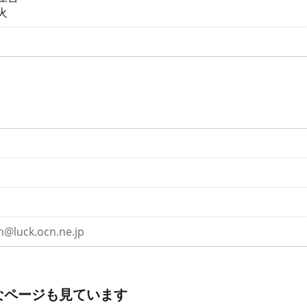
火
n@luck.ocn.ne.jp
なページも見ています