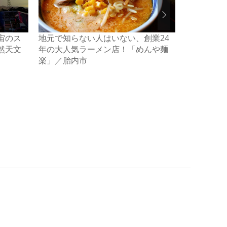
宙のス
地元で知らない人はいない、創業24
「異様にう
然天文
年の大人気ラーメン店！「めんや麺
なす漬け 
楽」／胎内市
訪ねて／新