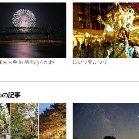
火大会 in 清流あらかわ
にいつ夏まつり
めの記事