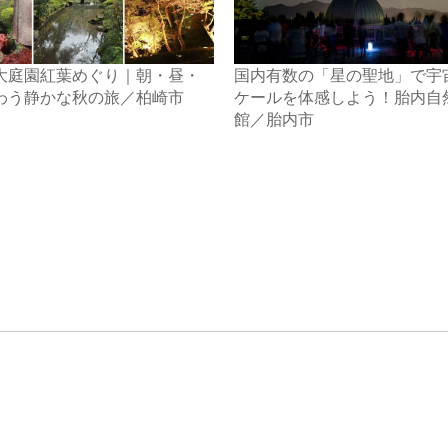
大庭園紅葉めぐり｜朝・昼・
国内有数の「星の聖地」で宇
わう静かな秋の旅／柏崎市
ケールを体感しよう！胎内自
館／胎内市