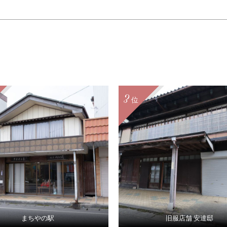
3
位
まちやの駅
旧服店舗 安達邸