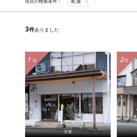
×
現在の検索条件：
町屋
3
件
ありました
1
2
位
位
空屋