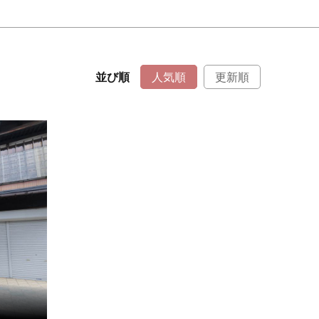
並び順
人気順
更新順