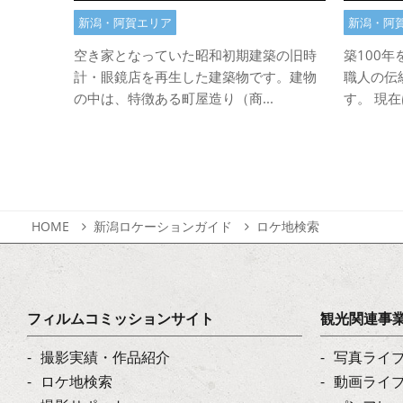
新潟・阿賀エリア
新潟・阿
空き家となっていた昭和初期建築の旧時
築100
計・眼鏡店を再生した建築物です。建物
職人の伝
の中は、特徴ある町屋造り（商...
す。 現在
HOME
新潟ロケーションガイド
ロケ地検索
フィルムコミッションサイト
観光関連事
撮影実績・作品紹介
写真ライ
ロケ地検索
動画ライ