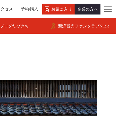
お気に入り
企業の方へ
アクセス
予約/購入
ブログたびきち
新潟観光ファンクラブNiicle