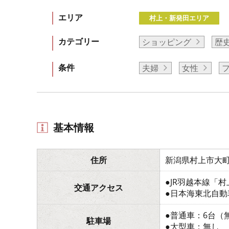
エリア
村上・新発田エリア
カテゴリー
ショッピング
歴
条件
夫婦
女性
基本情報
住所
新潟県村上市大町1
●JR羽越本線「
交通アクセス
●日本海東北自動
●普通車：6台（
駐車場
●大型車：無し