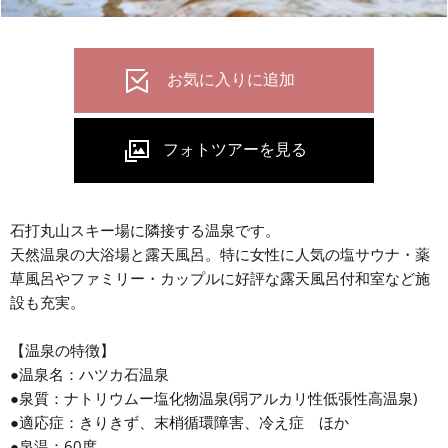
石打丸山スキー場に隣接する温泉です。
天然温泉の大浴場と露天風呂。特に女性に人気の塩サウナ・薬
草風呂やファミリー・カップルに好評な露天風呂付和室など施
設も充実。
【温泉の特徴】
●温泉名：ハツカ石温泉
●泉質：ナトリウムー塩化物温泉(弱アルカリ性低張性高温泉)
●適応症：きりきず、末梢循環障害、冷え症 ほか
●泉温：60度