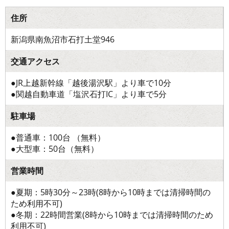
住所
新潟県南魚沼市石打土堂946
交通アクセス
●JR上越新幹線「越後湯沢駅」より車で10分
●関越自動車道「塩沢石打IC」より車で5分
駐車場
●普通車：100台 （無料）
●大型車：50台（無料）
営業時間
●夏期：5時30分～23時(8時から10時までは清掃時間の
ため利用不可)
●冬期：22時間営業(8時から10時までは清掃時間のため
利用不可)