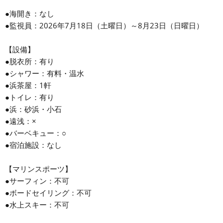
●海開き：なし
●監視員：2026年7月18日（土曜日）～8月23日（日曜日）
【設備】
●脱衣所：有り
●シャワー：有料・温水
●浜茶屋：1軒
●トイレ：有り
●浜：砂浜・小石
●遠浅：×
●バーベキュー：○
●宿泊施設：なし
【マリンスポーツ】
●サーフィン：不可
●ボードセイリング：不可
●水上スキー：不可