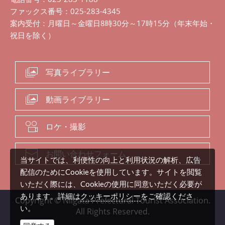
ファックス番号：025-283-4345
案内受付：月曜日～金曜日8時30分～17時15分（年末年始・
祝日を除く）
写真ライブラリー
動画ライブラリー
ロケ・撮影
お問い合わせフォーム
当サイトでは、利便性の向上と利用状況の解析、広告
配信のためにCookieを使用しています。サイトを閲覧
いただく際には、Cookieの使用に同意いただく必要が
クッキーポリシー
あります。詳細は
をご確認くださ
Copyright © Niigata Prefectural Tourist Association.
い。
All Rights Reserved.