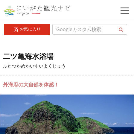
お気に入り
二ツ亀海水浴場
ふたつかめかいすいよくじょう
外海府の大自然を体感！