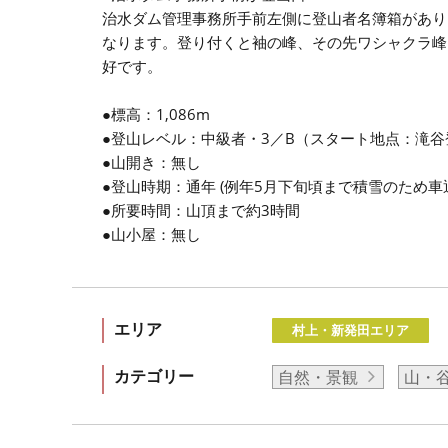
治水ダム管理事務所手前左側に登山者名簿箱があり
なります。登り付くと袖の峰、その先ワシャクラ峰
好です。
●標高：1,086m
●登山レベル：中級者・3／B（スタート地点：滝谷
●山開き：無し
●登山時期：通年 (例年5月下旬頃まで積雪のため車
●所要時間：山頂まで約3時間
●山小屋：無し
エリア
村上・新発田エリア
カテゴリー
自然・景観
山・