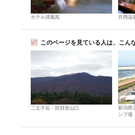
ホテル清風苑
月岡温
このページを見ている人は、こん
新潟県
二王子岳・田貝登山口
ンプ場