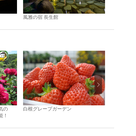
風雅の宿 長生館
村杉温泉 
気の
白根グレープガーデン
HOSHIZO
能！