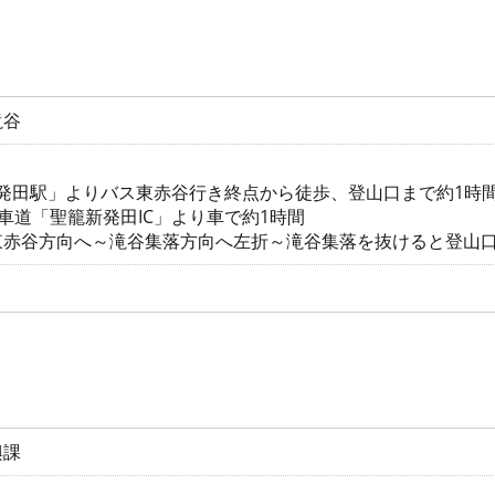
滝谷
新発田駅」よりバス東赤谷行き終点から徒歩、登山口まで約1時
車道「聖籠新発田IC」より車で約1時間
東赤谷方向へ～滝谷集落方向へ左折～滝谷集落を抜けると登山
興課