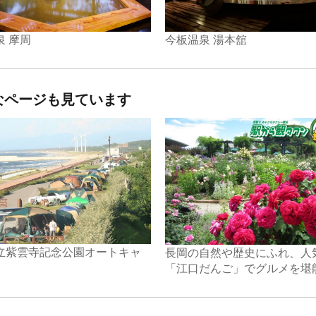
泉 摩周
今板温泉 湯本舘
なページも見ています
立紫雲寺記念公園オートキャ
長岡の自然や歴史にふれ、人
「江口だんご」でグルメを堪