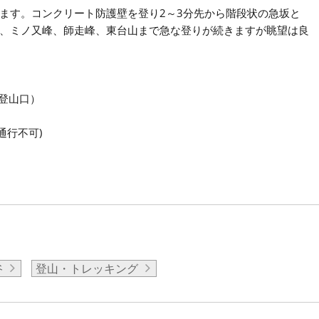
ます。コンクリート防護壁を登り2～3分先から階段状の急坂と
、ミノ又峰、師走峰、東台山まで急な登りが続きますが眺望は良
登山口）
通行不可)
谷
登山・トレッキング