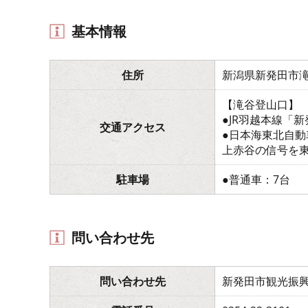
基本情報
住所
新潟県新発田市
【滝谷登山口】
●JR羽越本線「
交通アクセス
●日本海東北自動
上赤谷の信号を
駐車場
●普通車：7台
問い合わせ先
問い合わせ先
新発田市観光振