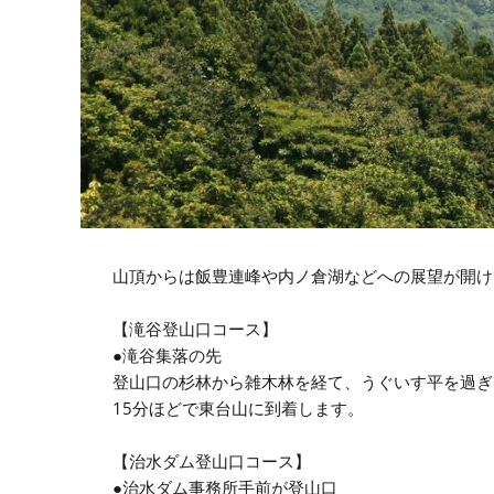
山頂からは飯豊連峰や内ノ倉湖などへの展望が開け
【滝谷登山口コース】
●滝谷集落の先
登山口の杉林から雑木林を経て、うぐいす平を過ぎ
15分ほどで東台山に到着します。
【治水ダム登山口コース】
●治水ダム事務所手前が登山口