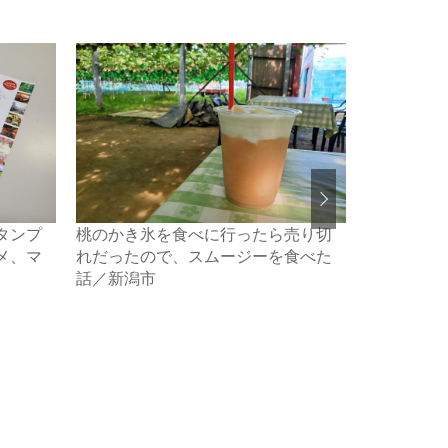
タンプ
桃のかき氷を食べに行ったら売り切
自分好みに
メ、マ
れだったので、スムージーを食べた
注目のまぜ
話／新潟市