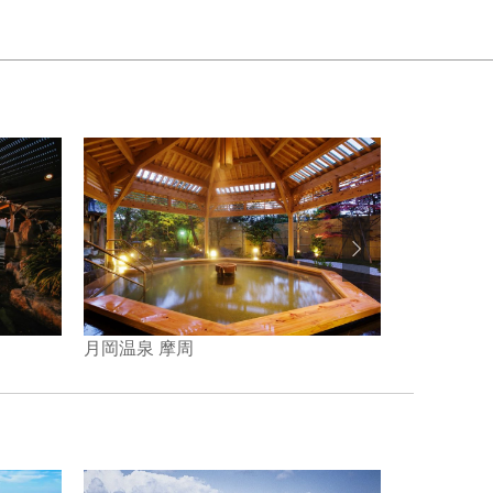
月岡温泉 摩周
ホテル清風