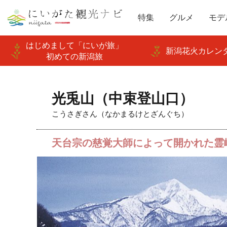
特集
グルメ
モデ
はじめまして「にいが旅」
新潟花火カレンダ
初めての新潟旅
光兎山（中束登山口）
こうさぎさん（なかまるけとざんぐち）
天台宗の慈覚大師によって開かれた霊