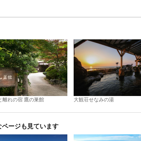
と離れの宿 鷹の巣館
大観荘せなみの湯
なページも見ています