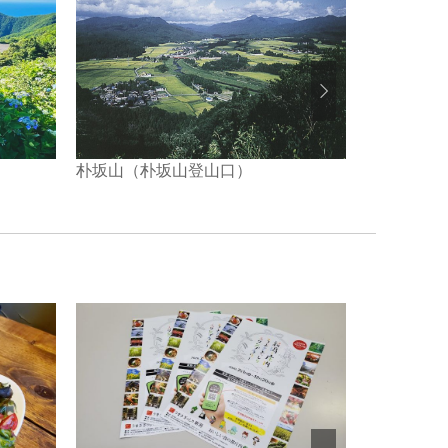
朴坂山（朴坂山登山口）
白根グレー