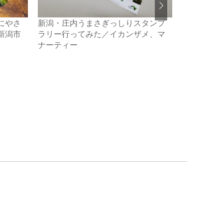
にやさ
新潟・庄内うまさぎっしりスタンプ
桃のかき氷
新潟市
ラリー行ってみた／イカンザメ、マ
れだったの
ナーティー
話／新潟市