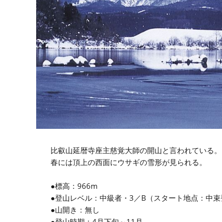
比叡山延暦寺座主慈覚大師の開山と言われている。
春には頂上の西面にウサギの雪形が見られる。
●標高：966m
●登山レベル：中級者・3／B（スタート地点：中束
●山開き：無し
●登山時期：4月下旬～11月