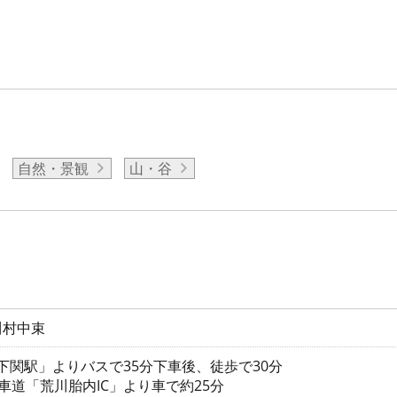
自然・景観
山・谷
川村中束
後下関駅」よりバスで35分下車後、徒歩で30分
車道「荒川胎内IC」より車で約25分