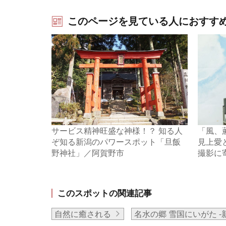
このページを見ている人におすす
サービス精神旺盛な神様！？ 知る人
「風、
ぞ知る新潟のパワースポット「旦飯
見上愛
野神社」／阿賀野市
撮影に
このスポットの関連記事
自然に癒される
名水の郷 雪国にいがた -