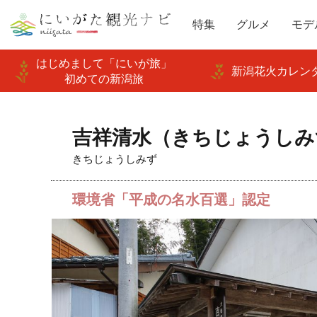
特集
グルメ
モデ
はじめまして「にいが旅」
新潟花火カレンダ
初めての新潟旅
吉祥清水（きちじょうしみ
きちじょうしみず
環境省「平成の名水百選」認定