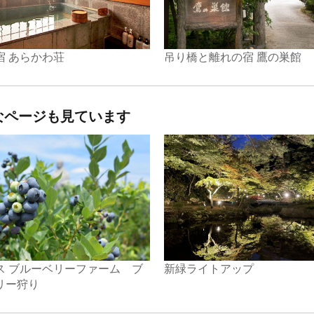
宿 あらかわ荘
吊り橋と離れの宿 鷹の巣館
なページも見ています
ス ブルーベリーファーム ブ
新緑ライトアップ
リー狩り