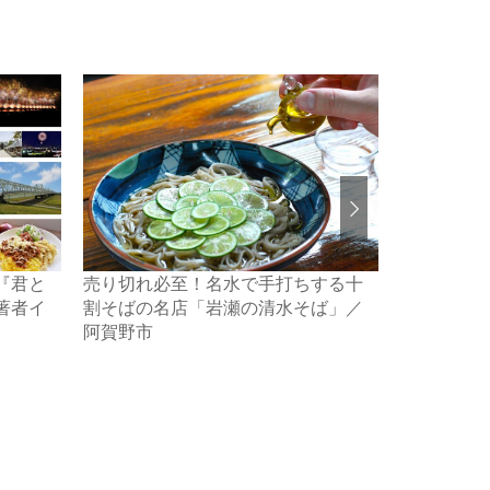
『君と
売り切れ必至！名水で手打ちする十
夕日がきれ
著者イ
割そばの名店「岩瀬の清水そば」／
ドと出会う
阿賀野市