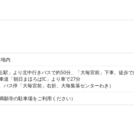
毎地内
村上駅」より北中行きバスで約50分、「大毎宮前」下車、徒歩で
車道「朝日まほろばIC」より車で27分
由、バス停「大毎宮前」右折、大毎集落センターわき）
（満願寺の駐車場をご利用ください）