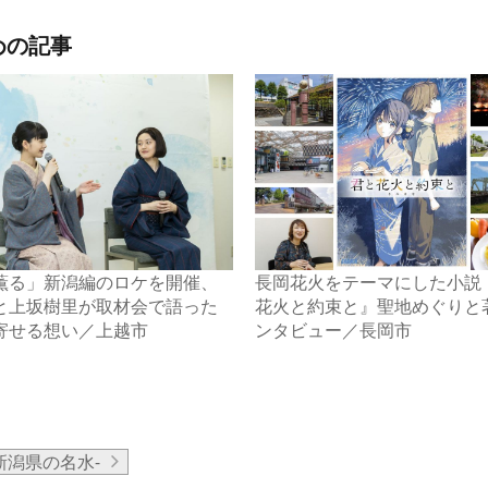
めの記事
薫る」新潟編のロケを開催、
長岡花火をテーマにした小説
と上坂樹里が取材会で語った
花火と約束と』聖地めぐりと
寄せる想い／上越市
ンタビュー／長岡市
新潟県の名水-