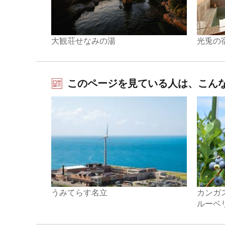
大観荘せなみの湯
光兎の
このページを見ている人は、こん
うみてらす名立
カンガ
ルーベ