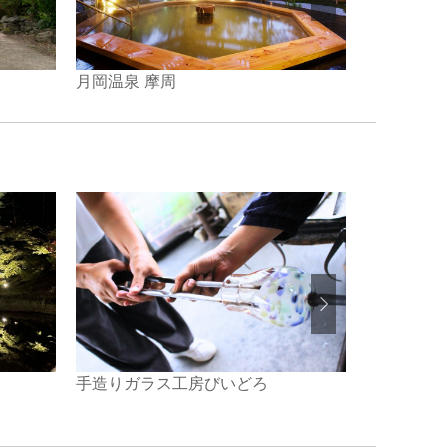
月岡温泉 摩周
ホテル清風
手造りガラス工房びいどろ
道遊の割戸