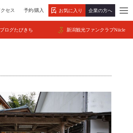
お気に入り
企業の方へ
アクセス
予約/購入
ブログたびきち
新潟観光ファンクラブNiicle