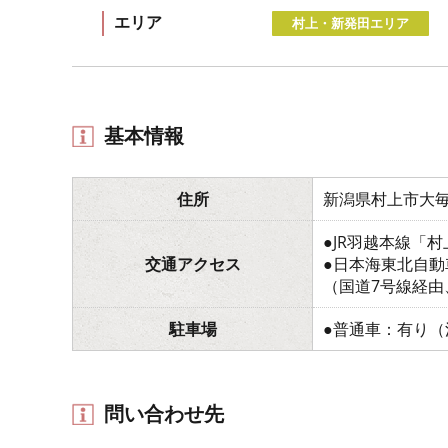
エリア
村上・新発田エリア
基本情報
住所
新潟県村上市大
●JR羽越本線「
交通アクセス
●日本海東北自動
（国道7号線経
駐車場
●普通車：有り
問い合わせ先