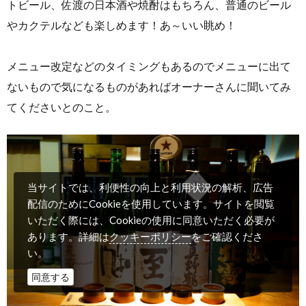
トビール、佐渡の日本酒や焼酎はもちろん、普通のビール
やカクテルなども楽しめます！あ～いい眺め！
メニュー改定などのタイミングもあるのでメニューに出て
ないもので気になるものがあればオーナーさんに聞いてみ
てくださいとのこと。
当サイトでは、利便性の向上と利用状況の解析、広告
配信のためにCookieを使用しています。サイトを閲覧
いただく際には、Cookieの使用に同意いただく必要が
クッキーポリシー
あります。詳細は
をご確認くださ
い。
同意する