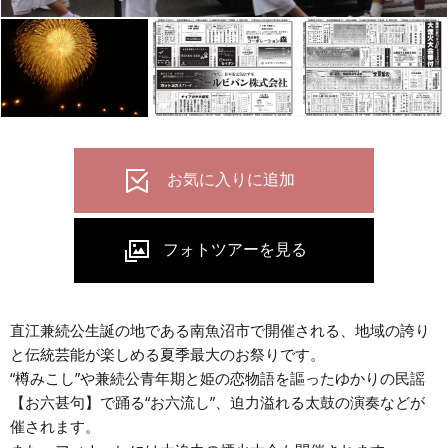
直江兼続公生誕の地である南魚沼市で開催される、地域の誇り
と伝統芸能が楽しめる夏季最大のお祭りです。
“樽みこし”や兼続公青年期と姫の恋物語を謳ったゆかりの民謡
【お六甚句】で踊る“お六流し”、迫力溢れる太鼓の演奏などが
催されます。