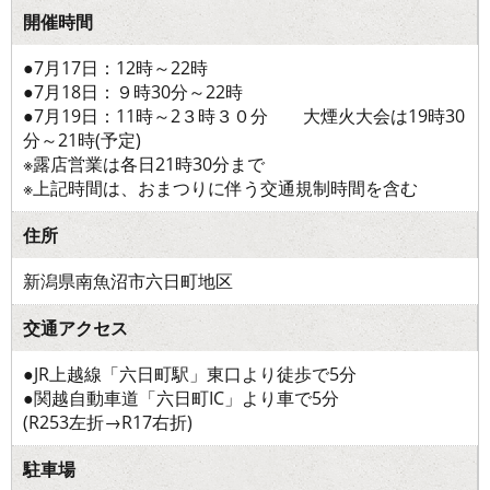
開催時間
●7月17日：12時～22時
●7月18日：９時30分～22時
●7月19日：11時～2３時３０分 大煙火大会は19時30
分～21時(予定)
※露店営業は各日21時30分まで
※上記時間は、おまつりに伴う交通規制時間を含む
住所
新潟県南魚沼市六日町地区
交通アクセス
●JR上越線「六日町駅」東口より徒歩で5分
●関越自動車道「六日町IC」より車で5分
(R253左折→R17右折)
駐車場