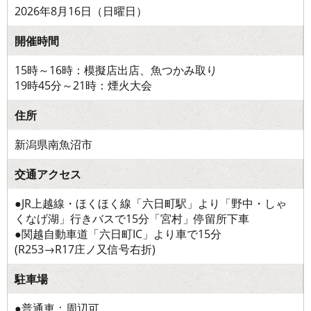
2026年8月16日（日曜日）
開催時間
15時～16時：模擬店出店、魚つかみ取り
19時45分～21時：煙火大会
住所
新潟県南魚沼市
交通アクセス
●JR上越線・ほくほく線「六日町駅」より「野中・しゃ
くなげ湖」行きバスで15分「宮村」停留所下車
●関越自動車道「六日町IC」より車で15分
(R253→R17庄ノ又信号右折)
駐車場
●普通車：周辺可