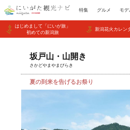
特集
グルメ
モデ
はじめまして「にいが旅」
新潟花火カレンダ
初めての新潟旅
坂戸山・山開き
さかどやまやまびらき
夏の到来を告げるお祭り