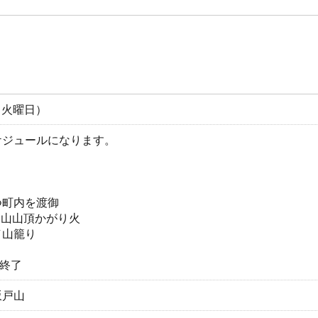
日（火曜日）
ケジュールになります。
つ町内を渡御
坂戸山山頂かがり火
／山籠り
て終了
坂戸山