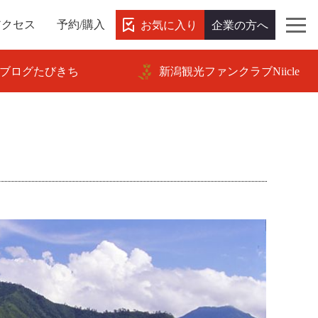
お気に入り
企業の方へ
アクセス
予約/購入
ブログたびきち
新潟観光ファンクラブNiicle