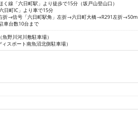
くほく線「六日町駅」より徒歩で15分（坂戸山登山口）
六日町IC」より車で15分
R17右折→信号「六日町駅角」左折→六日町大橋→R291左折→5
駐車台数10台まで
台（魚野川河川敷駐車場）
ディスポート南魚沼北側駐車場）