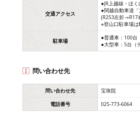
●JR上越線・ほ
●関越自動車道「
交通アクセス
(R253左折→
※登山口駐車場は
●普通車：100
駐車場
●大型車：5台（
問い合わせ先
問い合わせ先
宝珠院
電話番号
025-773-6064