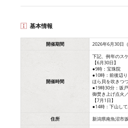
基本情報
開催期間
2026年6月30
下記、例年のス
【6月30日】
●9時：宝珠院
●10時：前後辺り
開催時間
ほら貝を吹きつ
●19時30分：
御焚き上げ点火
【7月1日】
●14時：下山し
住所
新潟県南魚沼市