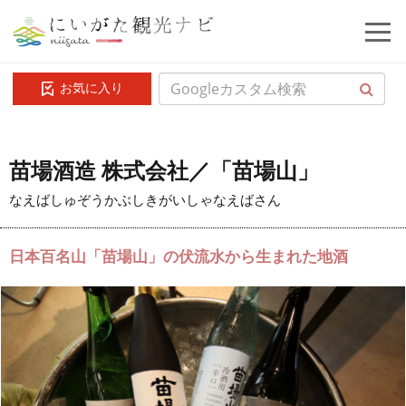
お気に入り
苗場酒造 株式会社／「苗場山」
なえばしゅぞうかぶしきがいしゃなえばさん
日本百名山「苗場山」の伏流水から生まれた地酒