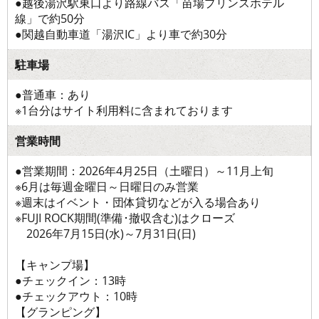
●越後湯沢駅東口より路線バス「苗場プリンスホテル
線」で約50分
●関越自動車道「湯沢IC」より車で約30分
駐車場
●普通車：あり
※1台分はサイト利用料に含まれております
営業時間
●営業期間：2026年4月25日（土曜日）～11月上旬
※6月は毎週金曜日～日曜日のみ営業
※週末はイベント・団体貸切などが入る場合あり
※FUJI ROCK期間(準備･撤収含む)はクローズ
2026年7月15日(水)～7月31日(日)
【キャンプ場】
●チェックイン：13時
●チェックアウト：10時
【グランピング】