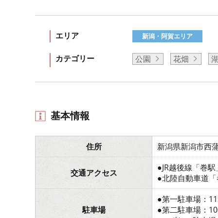
エリア
新潟・阿賀エリア
カテゴリー
公園
花畑
基本情報
住所
新潟県新潟市西蒲
●JR越後線「巻駅
交通アクセス
●北陸自動車道「
●第一駐車場：11
駐車場
●第二駐車場：1