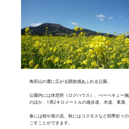
角田山の麓に広がる開放感あふれる公園。
公園内には休憩所（ログハウス）、べーべキュー施
のほか、1周2キロメートルの遊歩道、木道、東屋
春には桜や菜の花、秋にはコスモスなど四季折々の
ごすことができます。