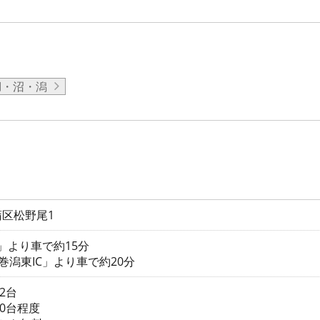
湖・沼・潟
区松野尾1
」より車で約15分
巻潟東IC」より車で約20分
2台
00台程度