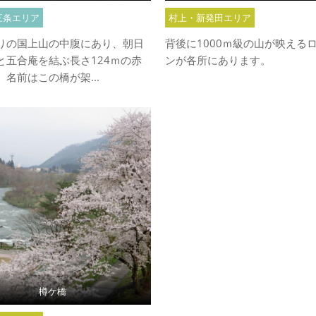
三条エリア
村上・新発田エリア
りの国上山の中腹にあり、朝日
背後に1000ｍ級の山が映える
と五合庵を結ぶ長さ124ｍの赤
ンが各所にあります。
名前はこの橋が架...
樽ケ橋