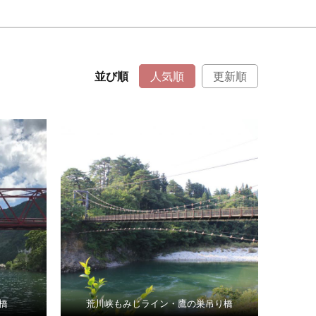
並び順
人気順
更新順
橋
荒川峡もみじライン・鷹の巣吊り橋