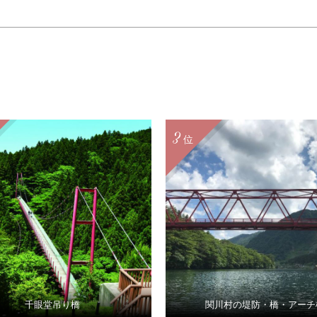
3
位
千眼堂吊り橋
関川村の堤防・橋・アーチ