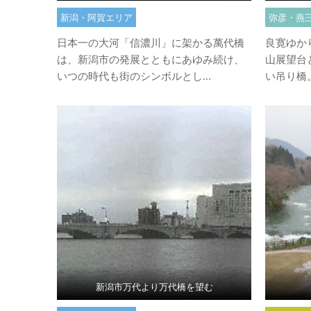
新潟・阿賀エリア
弥彦・燕
日本一の大河「信濃川」に架かる萬代橋
良寛ゆか
は、新潟市の発展とともにあゆみ続け、
山展望台
いつの時代も街のシンボルとし...
い吊り橋。
新潟市万代より万代橋を望む