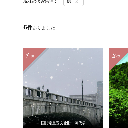
×
現在の検索条件：
橋
6
件
ありました
1
2
位
位
国指定重要文化財 萬代橋