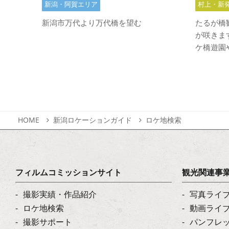
新潟・阿賀エリア
村上・新
新潟市万代より万代橋を望む
たるが橋
が咲きま
ケ橋遊園や
HOME
新潟ロケーションガイド
ロケ地検索
フィルムコミッションサイト
観光関連事
撮影実績・作品紹介
写真ライ
ロケ地検索
動画ライ
撮影サポート
パンフレ