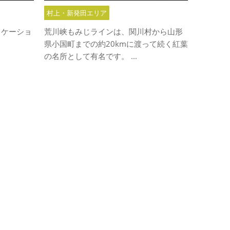
村上・新発田エリア
ロケーショ
荒川峡もみじラインは、関川村から山形
県小国町までの約20kmに渡って続く紅葉
の名所として有名です。 ...