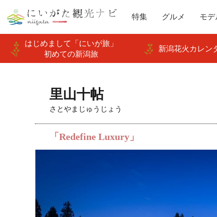
特集
グルメ
モデ
はじめまして「にいが旅」
新潟花火カレンダ
初めての新潟旅
里山十帖
さとやまじゅうじょう
「Redefine Luxury」