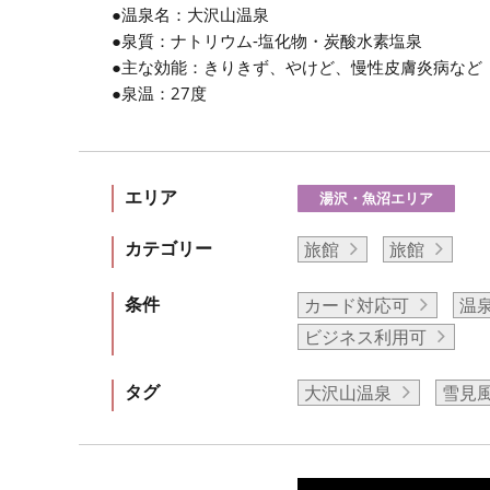
●温泉名：大沢山温泉
●泉質：ナトリウム-塩化物・炭酸水素塩泉
●主な効能：きりきず、やけど、慢性皮膚炎病など
●泉温：27度
エリア
湯沢・魚沼エリア
カテゴリー
旅館
旅館
条件
カード対応可
温
ビジネス利用可
タグ
大沢山温泉
雪見