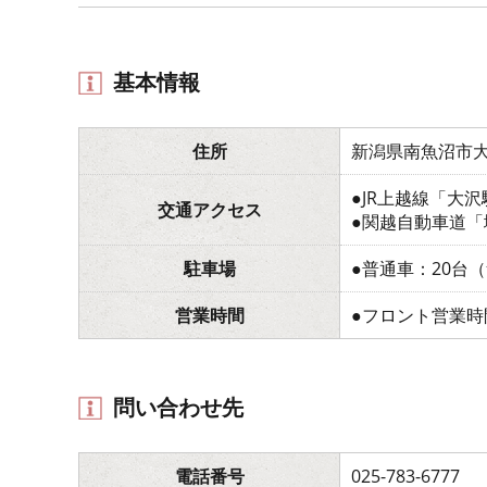
基本情報
住所
新潟県南魚沼市大沢
●JR上越線「大
交通アクセス
●関越自動車道「
駐車場
●普通車：20台
営業時間
●フロント営業時間
問い合わせ先
電話番号
025-783-6777