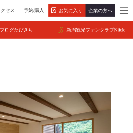
お気に入り
企業の方へ
アクセス
予約/購入
ブログたびきち
新潟観光ファンクラブNiicle