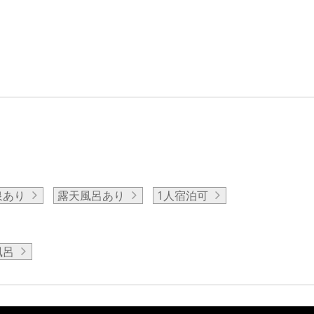
泉あり
露天風呂あり
1人宿泊可
風呂