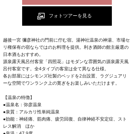
越後一宮 彌彦神社の門前に佇む宿。湯神社温泉の神湯、市場セ
リ権保有の宿ならではのお料理を提供。利き酒師の館主厳選の
日本酒もおすすめ。
源泉露天風呂付客室「四照花」はモダンな雰囲気の源泉露天風
呂付客室です。全4タイプの客室は全て異なる仕様。
各お部屋にはシモンズ社製のベッドを2台設置、ラグジュアリ
ーな空間でワンランク上の寛ぎをお楽しみいただけます。
【温泉の特徴】
●温泉名：弥彦温泉
●泉質：アルカリ性単純温泉
●効能：神経痛、筋肉痛、疲労回復、自律神経不安定症、スト
レス解消 ほか
●泉温：47.9度