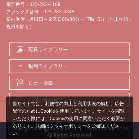
電話番号：025-283-1188
ファックス番号：025-283-4345
案内受付：月曜日～金曜日8時30分～17時15分（年末年始・
祝日を除く）
写真ライブラリー
動画ライブラリー
ロケ・撮影
お問い合わせフォーム
当サイトでは、利便性の向上と利用状況の解析、広告
配信のためにCookieを使用しています。サイトを閲覧
いただく際には、Cookieの使用に同意いただく必要が
クッキーポリシー
あります。詳細は
をご確認くださ
Copyright © Niigata Prefectural Tourist Association.
い。
All Rights Reserved.