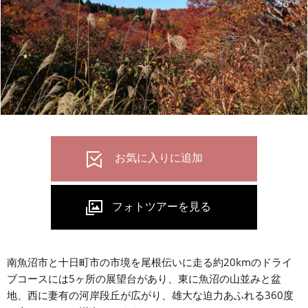
南魚沼市と十日町市の市境を尾根伝いに走る約20kmのドライ
ブコースには5ヶ所の展望台があり、東に魚沼の山並みと盆
地、西に妻有の河岸段丘が広がり、雄大な迫力あふれる360度