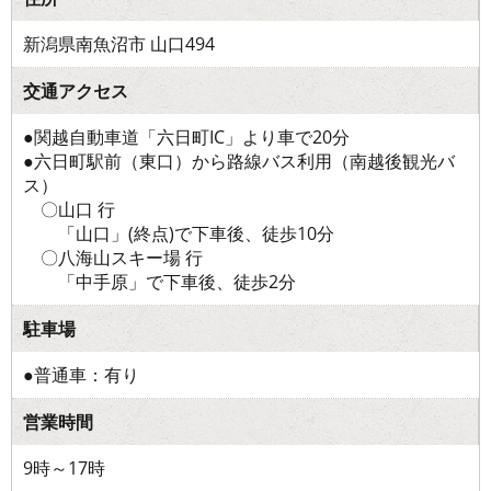
新潟県南魚沼市 山口494
交通アクセス
●関越自動車道「六日町IC」より車で20分
●六日町駅前（東口）から路線バス利用（南越後観光バ
ス）
〇山口 行
「山口」(終点)で下車後、徒歩10分
〇八海山スキー場 行
「中手原」で下車後、徒歩2分
駐車場
●普通車：有り
営業時間
9時～17時