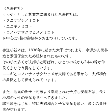
《八海神社》
うっそうとした杉並木に囲まれた八海神社は、
・クニサヅチノミコト
・ニニギノミコト
・コノハナサクヤヒメノミコト
を中心に9柱の御祭神をおまつりしています。
参道杉並木は、1836年に起きた大干ばつにより、水源かん養林
造と景勝保全のため植林されたものです。
その杉の多くが夫婦杉と呼ばれ、ひとつの根から2本の幹が仲
良くよりそう姿をしています。
ニニギとコノハナノサクヤヒメが夫婦である事から、夫婦和合
の象徴として伝えられています。
また、地元の氏子上村家より奉納された子持ち安産石は、長く
地域の女性の安産を見守ってきました。
諸祈願をはじめ、特に夫婦和合と子宝安産を願い、多くの参拝
者が訪れます。