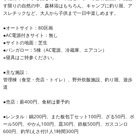
す限りの自然の中、森林浴はもちろん、キャンプに釣り堀、ア
スレチックなど、大人から子供まで一日中楽しめます。
●オートサイト：80区画
●AC電源付きサイト：無し
●サイトの地面：芝生
●バンガロー：5棟（AC電源、冷蔵庫、エアコン）
※寝具はご持参ください。
●主な施設：
管理棟（食堂・売店・トイレ）、野外炊飯施設、釣り堀、遊歩
道
●売店：薪400円、食材は要予約
●レンタル：鍋200円、また板包丁セット100円、ざる50円、ボ
ール50円、やかん100円、皿30円、鉄板500円、ガスコンロ
600円、釣竿(えさ付)1人1時間300円