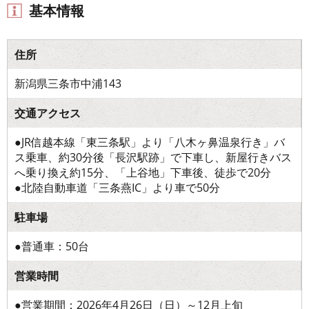
基本情報
住所
新潟県三条市中浦143
交通アクセス
●JR信越本線「東三条駅」より「八木ヶ鼻温泉行き」バ
ス乗車、約30分後「長沢駅跡」で下車し、新屋行きバス
へ乗り換え約15分、「上谷地」下車後、徒歩で20分
●北陸自動車道「三条燕IC」より車で50分
駐車場
●普通車：50台
営業時間
●営業期間：2026年4月26日（日）～12月上旬