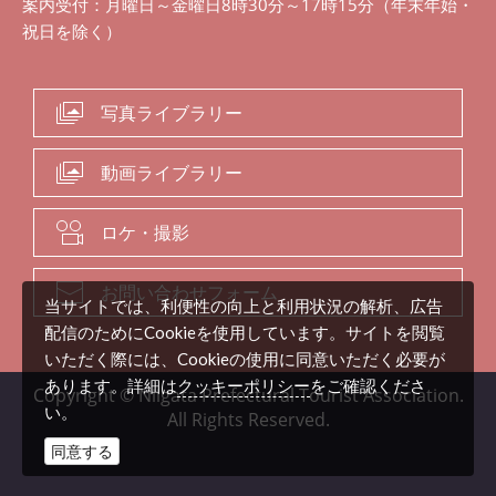
案内受付：月曜日～金曜日8時30分～17時15分（年末年始・
祝日を除く）
写真ライブラリー
動画ライブラリー
ロケ・撮影
お問い合わせフォーム
当サイトでは、利便性の向上と利用状況の解析、広告
配信のためにCookieを使用しています。サイトを閲覧
いただく際には、Cookieの使用に同意いただく必要が
クッキーポリシー
あります。詳細は
をご確認くださ
Copyright © Niigata Prefectural Tourist Association.
い。
All Rights Reserved.
同意する