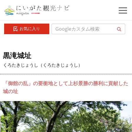
お気に入り
黒滝城址
くろたきじょうし（くろたきじょうし）
「御館の乱」の要衝地として上杉景勝の勝利に貢献した
城の址