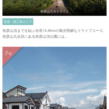
弥彦山スカイライン
弥彦・燕三条エリア
弥彦山頂までを結ぶ全長16.8kmの風光明媚なドライブコース。
弥彦山九合目にある弥彦山頂公園には...
3
位