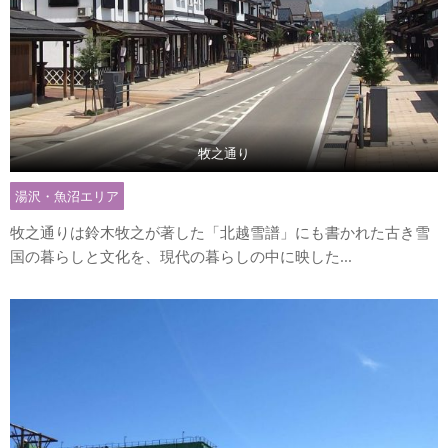
牧之通り
湯沢・魚沼エリア
牧之通りは鈴木牧之が著した「北越雪譜」にも書かれた古き雪
国の暮らしと文化を、現代の暮らしの中に映した...