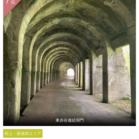
1
位
東赤谷連続洞門
村上・新発田エリア