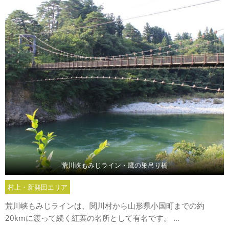
荒川峡もみじライン・鷹の巣吊り橋
村上・新発田エリア
荒川峡もみじラインは、関川村から山形県小国町までの約
20kmに渡って続く紅葉の名所として有名です。 ...