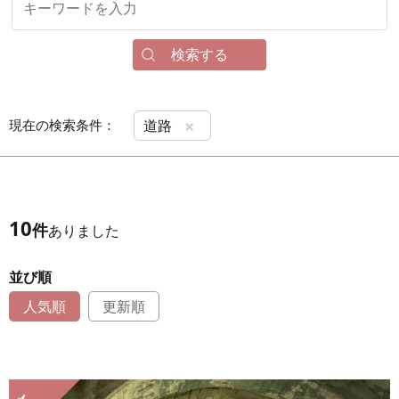
検索する
×
現在の検索条件：
道路
10
件
ありました
並び順
人気順
更新順