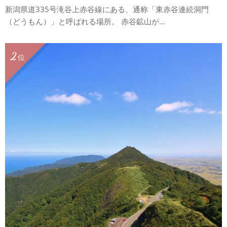
新潟県道335号滝谷上赤谷線にある、通称「東赤谷連続洞門
（どうもん）」と呼ばれる場所。 赤谷鉱山が...
2
位