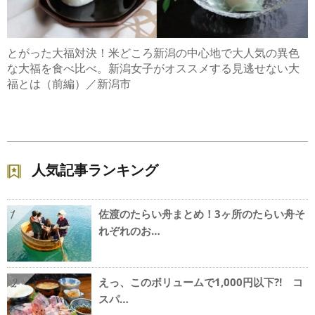
とがった大福対決！米どころ新潟の中心地で大人気の異色
な大福を食べ比べ。新潟女子がオススメする見逃せない大
福とは（前編）／新潟市
人気記事ランキング
佐渡のたらい舟まとめ！3ヶ所のたらい舟そ
1
れぞれのお…
えっ、このボリュームで1,000円以下?! コ
2
スパ…