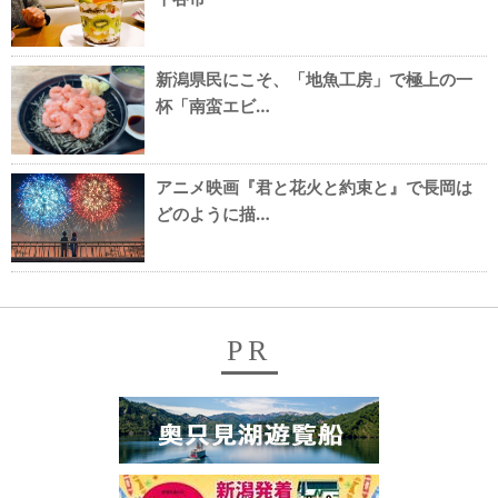
新潟県民にこそ、「地魚工房」で極上の一
杯「南蛮エビ…
アニメ映画『君と花火と約束と』で長岡は
どのように描…
PR