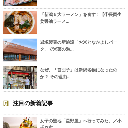
「新潟５大ラーメン」を食す！【①長岡生
3
姜醤油ラーメ…
岩塚製菓の新施設「お米となかよしパー
4
ク」で米菓の魅…
なぜ、「笹団子」は新潟名物になったの
5
か？ その理由…
注目の新着記事
女子の聖地「星野屋」へ行ってみた。／小
千谷市