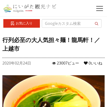
お気に入り
行列必至の大人気担々麺！龍馬軒！／
上越市
2020年02月24日
23007ビュー
0
いいね