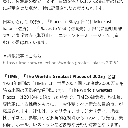
築し、佐渡島の歴史・文化・自然を深く味わえる滞在型の観光
に昇華させた点が、 特に評価されたと考えられます。
日本からはこのほか、「Places to Stay」部門にMirukashi
Salon（佐賀）、「Places to Visit（訪問先）」部門に熊野那智
大社と青岸渡寺（和歌山）、ニンテンドーミュージアム（京
都）が選ばれています。
▼掲載記事はこちら
https://time.com/collections/worlds-greatest-places-2025/
『TIME』「The World's Greatest Places of 2025』
とは
1923年創刊の『TIME』は、世界200カ国・読者数2,000万人を
誇る米国の国際的な週刊誌です。「The World’s Greatest
Places」は2018年に始まった特集で、TIMEの編集者、特派員、
専門家による推薦をもとに、「今体験すべき新たな目的地」が
厳選されます。評価は、クオリティ、オリジナリティ、持続
性、革新性、影響力など多角的な視点から行われ、観光地、美
術館、ホテル、レストランなど多様な分野が対象となります。