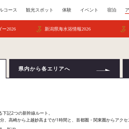
ルコース
観光スポット
体験
イベント
宿泊
ー2026
新潟県海水浴情報2026
県内から各エリアへ
！
る下記2つの新幹線ルート。
0分、高崎から上越妙高までが1時間と、首都圏・関東圏からアクセ