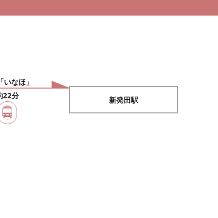
「いなほ」
約22分
新発田駅