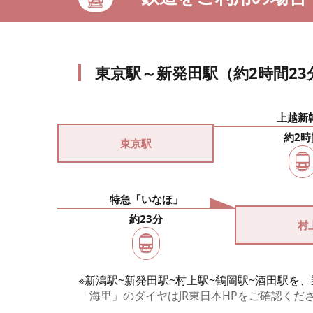
東京駅～新発田駅（約2時間23
上越新
約2時
東京駅
特急「いなほ」
約23分
村
※新潟駅~新発田駅~村上駅~鶴岡駅~酒田駅
「海里」のダイヤはJR東日本HPをご確認くだ