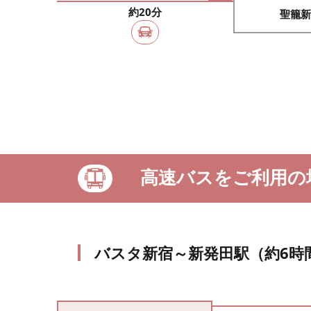
約20分
聖籠新
高速バスをご利用の
バスタ新宿～新発田駅（約6時間