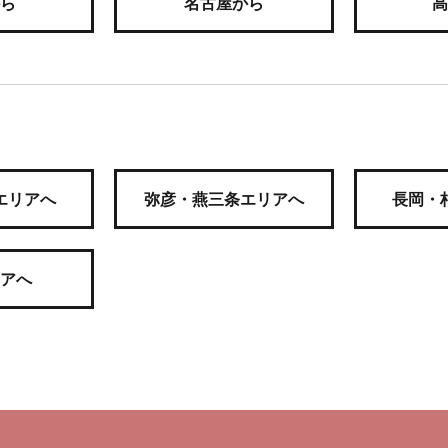
ら
名古屋から
高
エリアへ
弥彦・燕三条エリアへ
長岡・
アへ