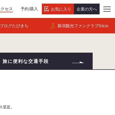
お気に入り
企業の方へ
アクセス
予約/購入
ブログたびきち
新潟観光ファンクラブNiicle
旅に便利な交通手段
ス至近。