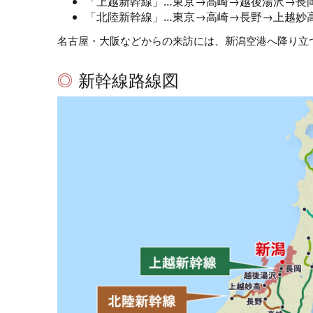
「上越新幹線」…東京→高崎→越後湯沢→長
「北陸新幹線」…東京→高崎→長野→上越妙
名古屋・大阪などからの来訪には、新潟空港へ降り立
新幹線路線図