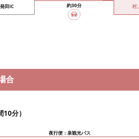
約30分
発田IC
村
場合
10分）
夜行便：泉観光バス