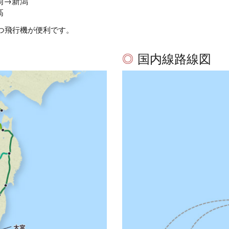
岡→新潟
高
つ飛行機が便利です。
国内線路線図