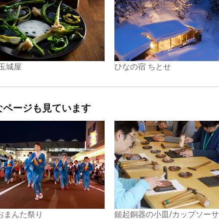
ひなの宿 ちとせ
 玉城屋
なページも見ています
おまんた祭り
鎚起銅器の小皿/カップソー