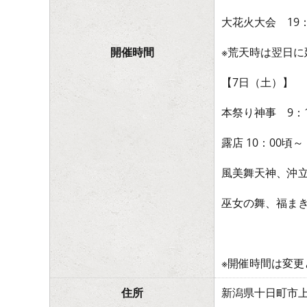
大花火大会 19：
開催時間
※荒天時は翌日に
【7日（土）】
本祭り神事 9：
露店 10：00頃
風美舞天神、沖立
巫女の舞、福まき
※開催時間は変
住所
新潟県十日町市上