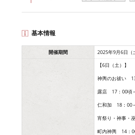
基本情報
開催期間
2025年9月6
【6日（土）】
神輿のお祓い 13
露店 17：00頃
仁和加 18：0
宵祭り・神事・巫
町内神輿 14：0