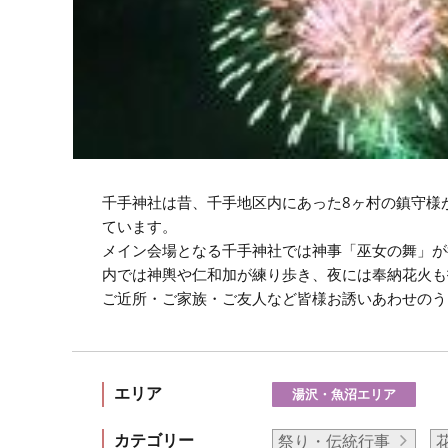
千手神社は昔、千手地区内にあった8ヶ村の鎮守様
ています。
メイン会場となる千手神社では神事「巫女の舞」が
内では神輿や仁和加が練り歩き、夜には奉納花火も
ご近所・ご家族・ご友人など皆様お誘いあわせのう
エリア
湯沢・魚沼エリア
カテゴリー
祭り・伝統行事