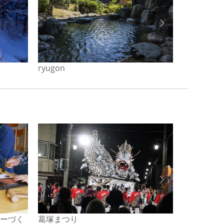
ryugon
浦佐ホテル
サーづく
葛塚まつり
川口運動公