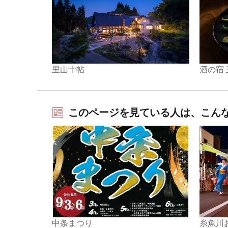
里山十帖
酒の宿
このページを見ている人は、こん
中条まつり
糸魚川