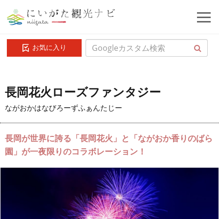
お気に入り
長岡花火ローズファンタジー
ながおかはなびろーずふぁんたじー
長岡が世界に誇る「長岡花火」と「ながおか香りのばら
園」が一夜限りのコラボレーション！