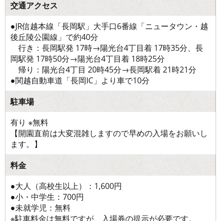
交通アクセス
●JR信越本線「長岡駅」大手口6番線「ニュータウン・越
後丘陵公園線」で約40分
行き：長岡駅発 17時→陽光台4丁目着 17時35分、長
岡駅発 17時50分→陽光台4丁目着 18時25分
帰り：陽光台4丁目 20時45分→長岡駅着 21時21分
●関越自動車道「長岡IC」より車で10分
駐車場
有り ※無料
【開園直前は大変混雑しますので早めの入場をお願いし
ます。】
料金
●大人（高校生以上）：1,600円
●小・中学生：700円
●未就学児：無料
※駐車料金は無料ですが、入場券の提示が必要です。