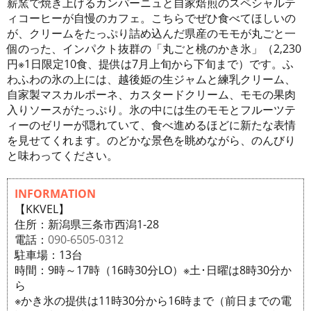
薪窯で焼き上げるカンパーニュと自家焙煎のスペシャルテ
ィコーヒーが自慢のカフェ。こちらでぜひ食べてほしいの
が、クリームをたっぷり詰め込んだ県産のモモが丸ごと一
個のった、インパクト抜群の「丸ごと桃のかき氷」（2,230
円※1日限定10食、提供は7月上旬から下旬まで）です。ふ
わふわの氷の上には、越後姫の生ジャムと練乳クリーム、
自家製マスカルポーネ、カスタードクリーム、モモの果肉
入りソースがたっぷり。氷の中には生のモモとフルーツテ
ィーのゼリーが隠れていて、食べ進めるほどに新たな表情
を見せてくれます。のどかな景色を眺めながら、のんびり
と味わってください。
INFORMATION
【KKVEL】
住所：新潟県三条市西潟1-28
電話：
090-6505-0312
駐車場：13台
時間：9時～17時（16時30分LO）※土･日曜は8時30分か
ら
※かき氷の提供は11時30分から16時まで（前日までの電