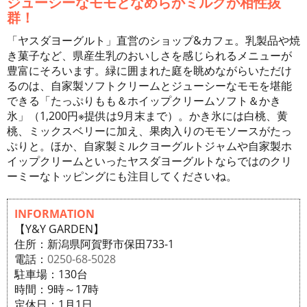
ジューシーなモモとなめらかミルクが相性抜
群！
「ヤスダヨーグルト」直営のショップ&カフェ。乳製品や焼
き菓子など、県産生乳のおいしさを感じられるメニューが
豊富にそろいます。緑に囲まれた庭を眺めながらいただけ
るのは、自家製ソフトクリームとジューシーなモモを堪能
できる「たっぷりもも＆ホイップクリームソフト＆かき
氷」（1,200円※提供は9月末まで）。かき氷には白桃、黄
桃、ミックスベリーに加え、果肉入りのモモソースがたっ
ぷりと。ほか、自家製ミルクヨーグルトジャムや自家製ホ
イップクリームといったヤスダヨーグルトならではのクリ
ーミーなトッピングにも注目してくださいね。
INFORMATION
【Y&Y GARDEN】
住所：新潟県阿賀野市保田733-1
電話：
0250-68-5028
駐車場：130台
時間：9時～17時
定休日：1月1日