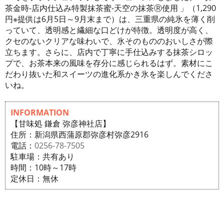
茶金時-店内仕込み特製抹茶蜜-天空の抹茶Ⓡ使用 」（1,290
円※提供は6月5日～9月末まで）は、三重県の純氷を薄く削
っていて、透明感と繊細な口どけが特徴。透明度が高く、
クセのないクリアな味わいで、氷そのもののおいしさが際
立ちます。さらに、店内で丁寧に手仕込みする抹茶シロッ
プで、お茶本来の風味を存分に感じられるはず。素材にこ
だわり抜いた和スイーツの進化系かき氷を楽しんでくださ
いね。
INFORMATION
【甘味処 鎌倉 弥彦神社店】
住所：新潟県西蒲原郡弥彦村弥彦2916
電話：
0256-78-7505
駐車場：共有あり
時間：10時～17時
定休日：無休