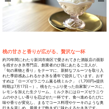
桃の甘さと香りが広がる、贅沢な一杯
約70年間にわたり新潟市南区で愛されてきた酒販店の面影
を残すかき氷専門店。創業者のひ孫にあたるご主人が、
「旬の果物と香り」をテーマに、新鮮なフルーツを取り入
れた季節感あふれるかき氷を通年で提供しています。おす
すめは「ローズゼラニウム薫る桃ミルク」（1,700円※提供
時期は7月17日～）。桃をたっぷり使った自家製ソースに、
レモンを加えた生クリーム、ミルク氷にはローズゼラニウ
ムのやさしい香りを忍ばせた一杯です。食べ進めるたびに
味や香りが変化し、まるでコース料理やケーキのような奥
行きを楽しめ、最後まで飽きずに味わえるかき氷です。