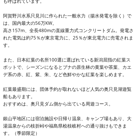
も呼ばれています。
阿賀野川水系只見川に作られた一般水力（揚水発電を除く）で
は、国内最大の56万KW。
高さ157m、全長480mの直線重力式コンクリートダム。発電さ
れた電気は約75％が東京電力に、25％が東北電力に売電されま
す。
また、日本紅葉の名所100選に選ばれている新潟屈指の紅葉ス
ポットで、シーズンになるとブナの原生林の黄葉や茶葉、カエ
デ系の赤、紅、紫、朱、など色鮮やかな紅葉を楽しめます。
紅葉最盛期には、団体予約が取れないほど人気の奥只見湖遊覧
船もあります。
おすすめは、奥只見ダム側から出ている周遊コース。
銀山平地区には宿泊施設や日帰り温泉、キャンプ場もあり、大
湯温泉からの枝折峠や福島県桧枝岐村への通り抜けもできま
す。（季節限定）