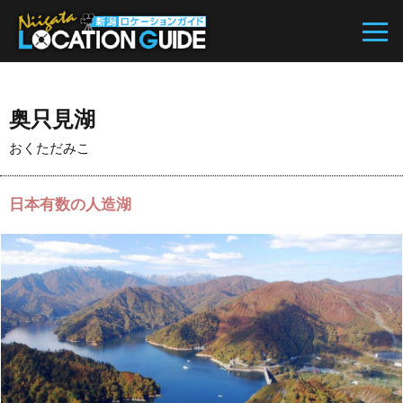
奥只見湖
おくただみこ
日本有数の人造湖