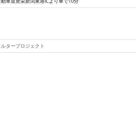
動車道豊栄新潟東港ICより車で10分
ェルタープロジェクト