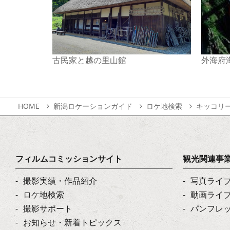
古民家と越の里山館
外海府
HOME
新潟ロケーションガイド
ロケ地検索
キッコリ
フィルムコミッションサイト
観光関連事
撮影実績・作品紹介
写真ライ
ロケ地検索
動画ライ
撮影サポート
パンフレ
お知らせ・新着トピックス