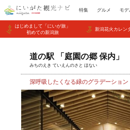
特集
グルメ
モデ
はじめまして「にいが旅」
新潟花火カレンダ
初めての新潟旅
道の駅 「庭園の郷 保内」
みちのえき ていえんのさと ほない
深呼吸したくなる緑のグラデーション