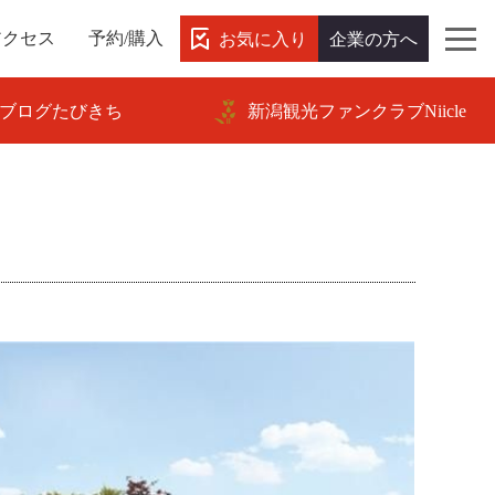
お気に入り
企業の方へ
アクセス
予約/購入
ブログたびきち
新潟観光ファンクラブNiicle