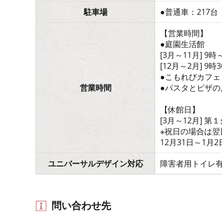
駐車場
●普通車：217台
【営業時間】
●庭園生活館
[3月～11月] 9時
[12月～2月] 9時
●こもれびカフェ：
営業時間
●パスタとピザの店 
【休館日】
[3月～12月] 第
※祝日の場合は翌
12月31日～1月2
ユニバーサルデザイン対応
障害者用トイレ
問い合わせ先