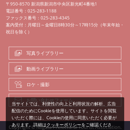
〒950-8570 新潟県新潟市中央区新光町4番地1
電話番号：025-283-1188
ファックス番号：025-283-4345
案内受付：月曜日～金曜日8時30分～17時15分（年末年始・
祝日を除く）
写真ライブラリー
動画ライブラリー
ロケ・撮影
お問い合わせフォーム
当サイトでは、利便性の向上と利用状況の解析、広告
配信のためにCookieを使用しています。サイトを閲覧
いただく際には、Cookieの使用に同意いただく必要が
クッキーポリシー
あります。詳細は
をご確認くださ
Copyright © Niigata Prefectural Tourist Association.