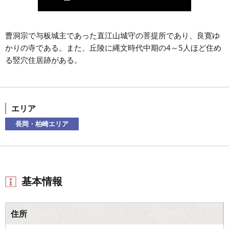
曹洞宗で与板城主であった直江山城守の菩提所であり、良寛ゆ
かりの寺である。また、丘陵に縄文時代中期の4～5人ほど住め
る竪穴住居跡がある。
エリア
長岡・柏崎エリア
基本情報
住所