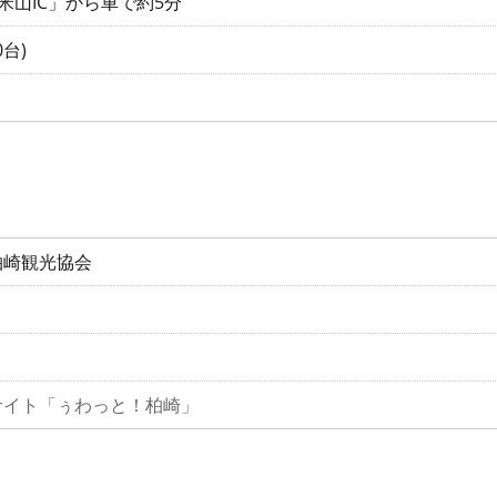
米山IC」から車で約5分
台)
柏崎観光協会
サイト「ぅわっと！柏崎」