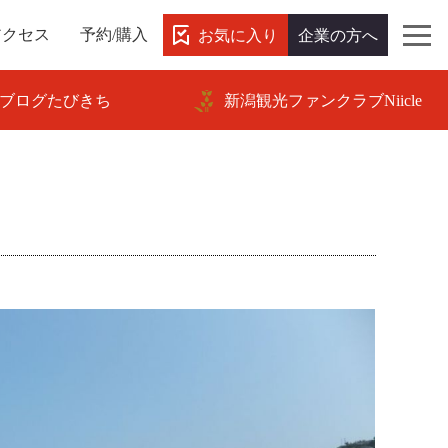
お気に入り
企業の方へ
アクセス
予約/購入
ブログたびきち
新潟観光ファンクラブNiicle