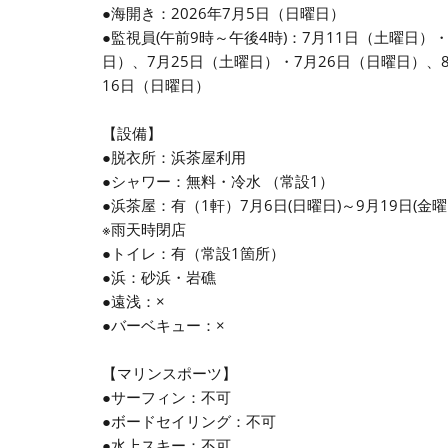
●海開き：2026年7月5日（日曜日）
●監視員(午前9時～午後4時)：7月11日（土曜日）
日）、7月25日（土曜日）・7月26日（日曜日）、
16日（日曜日）
【設備】
●脱衣所：浜茶屋利用
●シャワー：無料・冷水 （常設1）
●浜茶屋：有（1軒）7月6日(日曜日)～9月19日(金曜
※雨天時閉店
●トイレ：有（常設1箇所）
●浜：砂浜・岩礁
●遠浅：×
●バーベキュー：×
【マリンスポーツ】
●サーフィン：不可
●ボードセイリング：不可
●水上スキー：不可