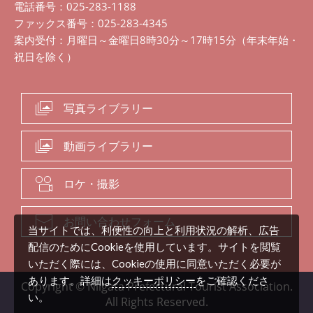
電話番号：025-283-1188
ファックス番号：025-283-4345
案内受付：月曜日～金曜日8時30分～17時15分（年末年始・
祝日を除く）
写真ライブラリー
動画ライブラリー
ロケ・撮影
お問い合わせフォーム
当サイトでは、利便性の向上と利用状況の解析、広告
配信のためにCookieを使用しています。サイトを閲覧
いただく際には、Cookieの使用に同意いただく必要が
クッキーポリシー
あります。詳細は
をご確認くださ
Copyright © Niigata Prefectural Tourist Association.
い。
All Rights Reserved.