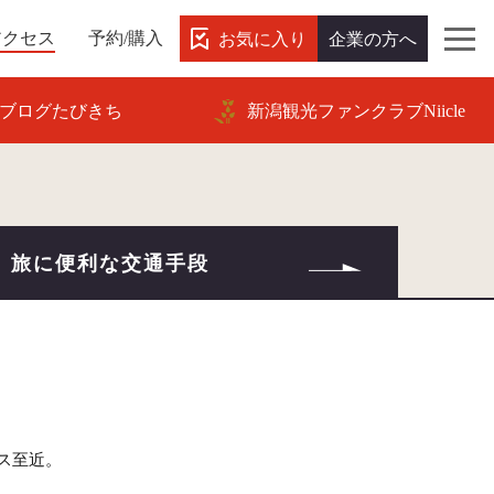
お気に入り
企業の方へ
アクセス
予約/購入
ブログたびきち
新潟観光ファンクラブNiicle
旅に便利な交通手段
ス至近。