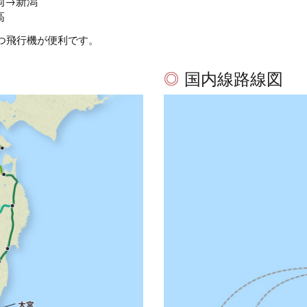
岡→新潟
高
つ飛行機が便利です。
国内線路線図