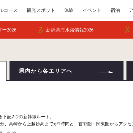
ルコース
観光スポット
体験
イベント
宿泊
ー2026
新潟県海水浴情報2026
県内から各エリアへ
！
る下記2つの新幹線ルート。
0分、高崎から上越妙高までが1時間と、首都圏・関東圏からアクセ