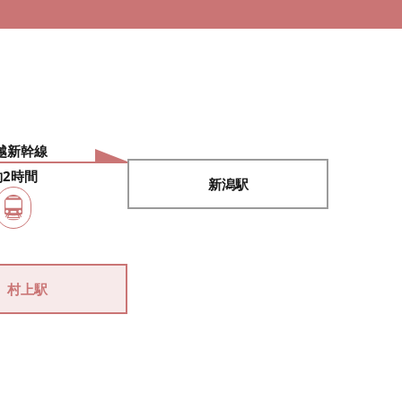
越新幹線
約2時間
新潟駅
村上駅