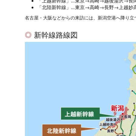
「上越新幹線」…東京→高崎→越後湯沢→長
「北陸新幹線」…東京→高崎→長野→上越妙
名古屋・大阪などからの来訪には、新潟空港へ降り立
新幹線路線図