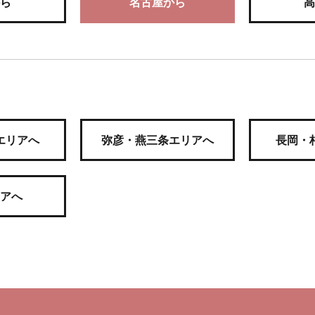
ら
名古屋から
高
エリアへ
弥彦・燕三条エリアへ
長岡・
アへ