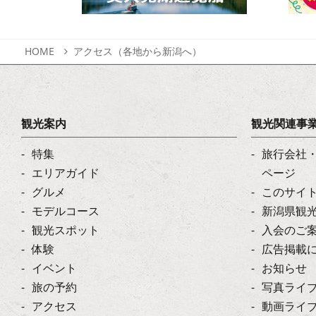
HOME
アクセス（各地から新潟へ）
観光案内
観光関連事
特集
旅行会社
エリアガイド
ページ
グルメ
このサイ
モデルコース
新潟県観
観光スポット
入会のご
体験
広告掲載
イベント
お知らせ
旅の予約
写真ライ
アクセス
動画ライ