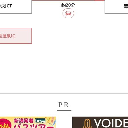
約20分
央JCT
聖
温泉IC
PR