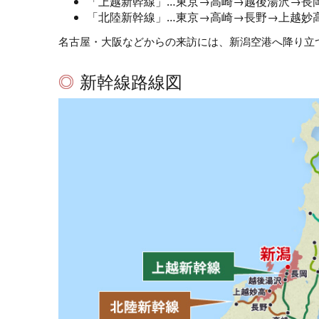
「上越新幹線」…東京→高崎→越後湯沢→長
「北陸新幹線」…東京→高崎→長野→上越妙
名古屋・大阪などからの来訪には、新潟空港へ降り立
新幹線路線図