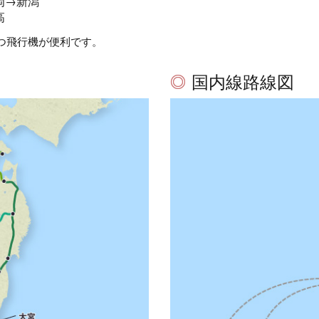
岡→新潟
高
つ飛行機が便利です。
国内線路線図