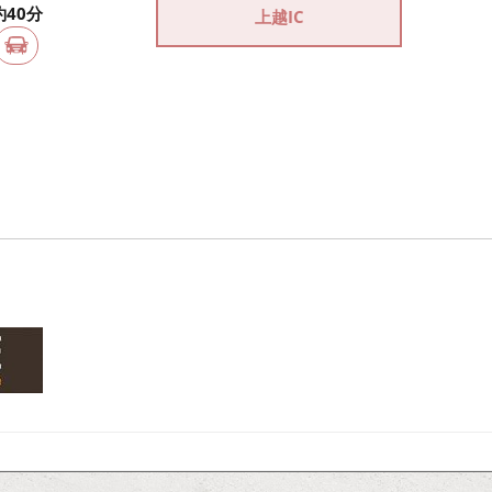
約40分
上越IC