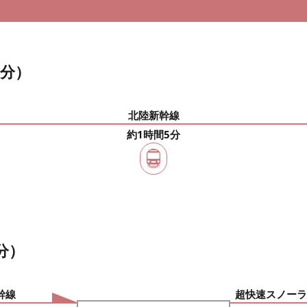
5分）
北陸新幹線
約1時間5分
分）
幹線
超快速スノーラ