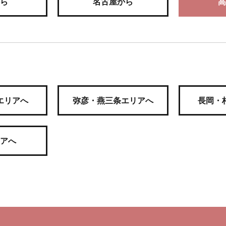
ら
名古屋から
高
エリアへ
弥彦・燕三条エリアへ
長岡・
アへ