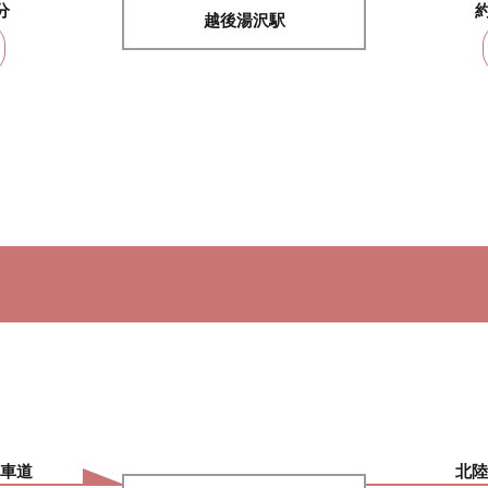
分
越後湯沢駅
）
車道
北陸