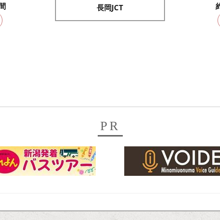
間
長岡JCT
PR