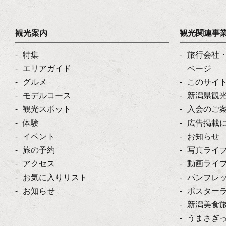
観光案内
観光関連事
特集
旅行会社
エリアガイド
ページ
グルメ
このサイ
モデルコース
新潟県観
観光スポット
入会のご
体験
広告掲載
イベント
お知らせ
旅の予約
写真ライ
アクセス
動画ライ
お気に入りリスト
パンフレ
お知らせ
ポスター
新潟美食
うまさぎ