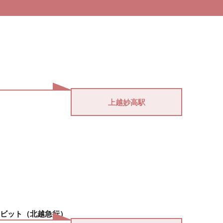
上越妙高駅
ビット（北越急行）