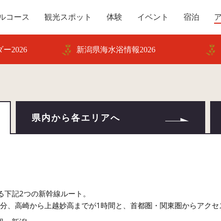
ルコース
観光スポット
体験
イベント
宿泊
ー2026
新潟県海水浴情報2026
県内から各エリアへ
！
る下記2つの新幹線ルート。
0分、高崎から上越妙高までが1時間と、首都圏・関東圏からアクセ