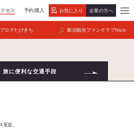
お気に入り
企業の方へ
アクセス
予約/購入
ブログたびきち
新潟観光ファンクラブNiicle
旅に便利な交通手段
ス至近。