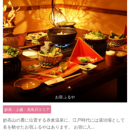
お宿 ふるや
妙高・上越・糸魚川エリア
妙高山の麓に位置する赤倉温泉に、江戸時代には湯治場として
名を馳せたお宿ふるやはあります。 お宿に入...