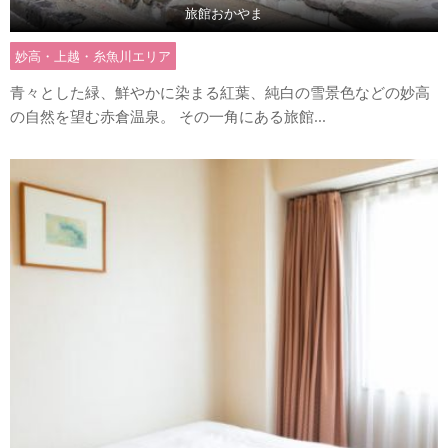
旅館おかやま
妙高・上越・糸魚川エリア
青々とした緑、鮮やかに染まる紅葉、純白の雪景色などの妙高
の自然を望む赤倉温泉。 その一角にある旅館...