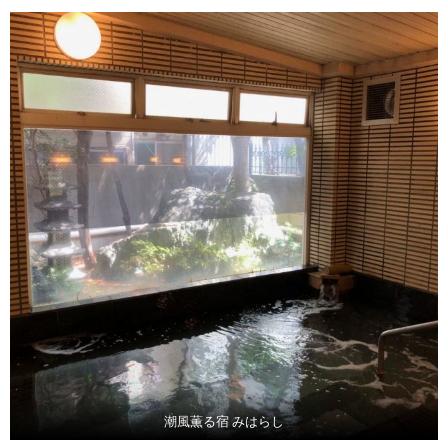
潮風薫る宿 みはらし