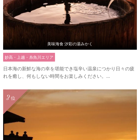
美味海食 汐彩の湯みかく
妙高・上越・糸魚川エリア
日本海の新鮮な海の幸を堪能でき塩辛い温泉につかり日々の疲
れを癒し、何もしない時間をお楽しみください。...
3
位