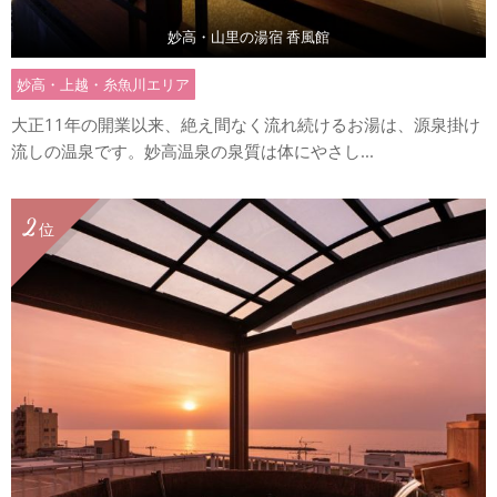
妙高・山里の湯宿 香風館
妙高・上越・糸魚川エリア
大正11年の開業以来、絶え間なく流れ続けるお湯は、源泉掛け
流しの温泉です。妙高温泉の泉質は体にやさし...
2
位