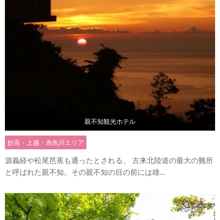
親不知観光ホテル
妙高・上越・糸魚川エリア
源義経や松尾芭蕉も通ったとされる、 古来北陸道の最大の難所
と呼ばれた親不知。その親不知の目の前には雄...