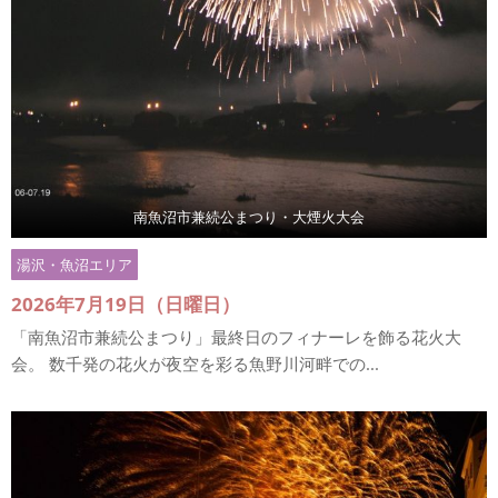
南魚沼市兼続公まつり・大煙火大会
湯沢・魚沼エリア
2026年7月19日（日曜日）
「南魚沼市兼続公まつり」最終日のフィナーレを飾る花火大
会。 数千発の花火が夜空を彩る魚野川河畔での...