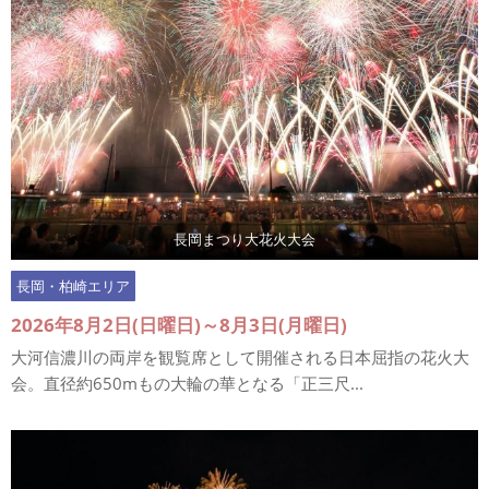
長岡まつり大花火大会
長岡・柏崎エリア
2026年8月2日(日曜日)～8月3日(月曜日)
大河信濃川の両岸を観覧席として開催される日本屈指の花火大
会。直径約650mもの大輪の華となる「正三尺...