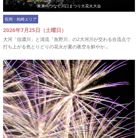
未来へつなぐ川口まつり大花火大会
長岡・柏崎エリア
2026年7月25日（土曜日）
大河「信濃川」と清流「魚野川」の2大河川が交わる合流点で
打ち上がる色とりどりの花火が夏の夜空を鮮やか...