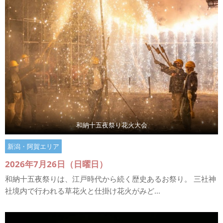
和納十五夜祭り花火大会
新潟・阿賀エリア
2026年7月26日（日曜日）
和納十五夜祭りは、江戸時代から続く歴史あるお祭り。 三社神
社境内で行われる草花火と仕掛け花火がみど...