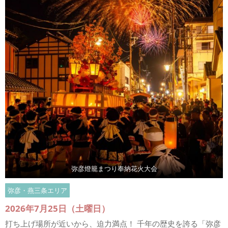
弥彦燈籠まつり奉納花火大会
弥彦・燕三条エリア
2026年7月25日（土曜日）
打ち上げ場所が近いから、迫力満点！ 千年の歴史を誇る「弥彦