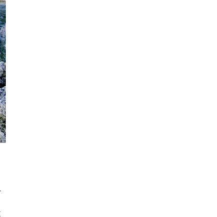
、
ど
餌