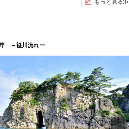
もっと見る≫
岸 －笹川流れー