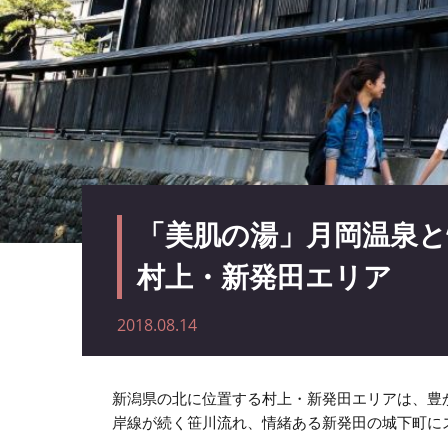
「美肌の湯」月岡温泉と
村上・新発田エリア
2018.08.14
新潟県の北に位置する村上・新発田エリアは、豊
岸線が続く笹川流れ、情緒ある新発田の城下町に