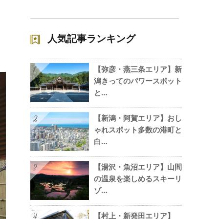
人気記事ランキング
【弥彦・燕三条エリア】新
1
潟きってのパワースポット
と…
【新潟・阿賀エリア】おし
2
ゃれスポット多数の港町と
白…
【湯沢・魚沼エリア】山間
3
の温泉を楽しめるスキーリ
ゾ…
【村上・新発田エリア】
4