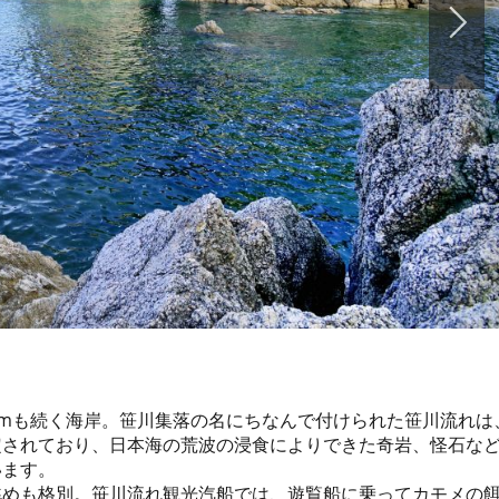
kmも続く海岸。笹川集落の名にちなんで付けられた笹川流れは
定されており、日本海の荒波の浸食によりできた奇岩、怪石な
います。
眺めも格別。笹川流れ観光汽船では、遊覧船に乗ってカモメの