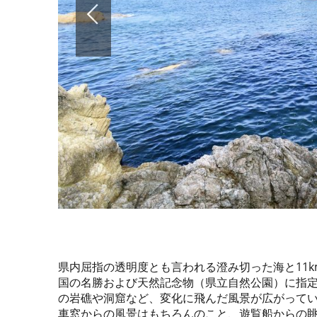
県内屈指の透明度とも言われる澄み切った海と11
国の名勝および天然記念物（県立自然公園）に指
の岩礁や洞窟など、変化に飛んだ風景が広がって
車窓からの風景はもちろんのこと、遊覧船からの