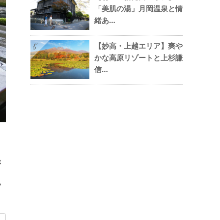
「美肌の湯」月岡温泉と情
緒あ…
【妙高・上越エリア】爽や
5
かな高原リゾートと上杉謙
信…
が
や