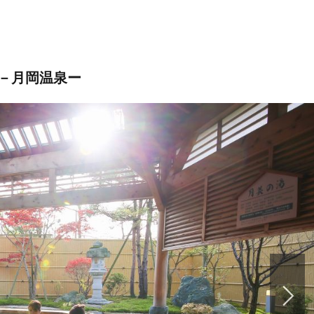
－月岡温泉ー