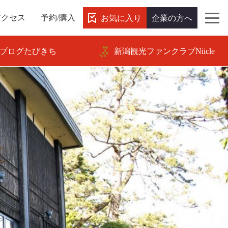
お気に入り
企業の方へ
アクセス
予約/購入
ブログたびきち
新潟観光ファンクラブNiicle