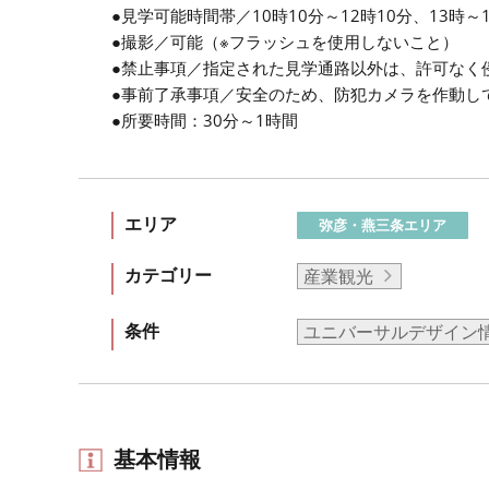
●見学可能時間帯／10時10分～12時10分、13時～
●撮影／可能（※フラッシュを使用しないこと）
●禁止事項／指定された見学通路以外は、許可なく
●事前了承事項／安全のため、防犯カメラを作動し
●所要時間：30分～1時間
エリア
弥彦・燕三条エリア
カテゴリー
産業観光
条件
ユニバーサルデザイン
基本情報