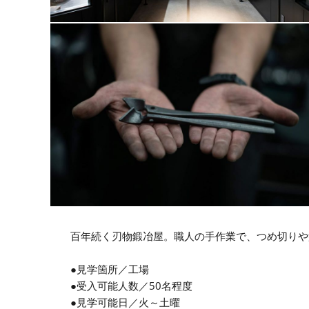
百年続く刃物鍛冶屋。職人の手作業で、つめ切りや
●見学箇所／工場
●受入可能人数／50名程度
●見学可能日／火～土曜