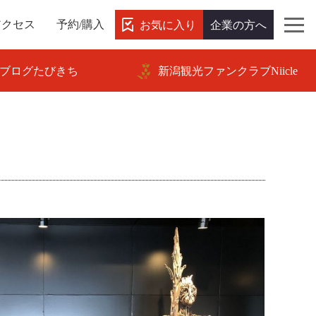
お気に入り
企業の方へ
アクセス
予約/購入
ブログたびきち
新潟観光ファンクラブNiicle