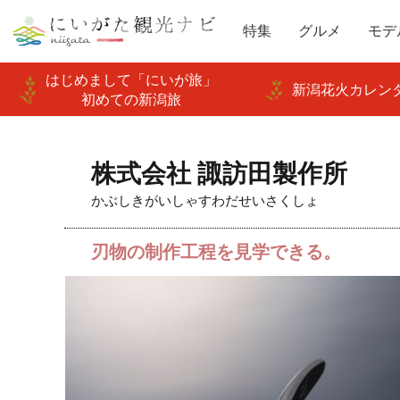
特集
グルメ
モデ
はじめまして「にいが旅」
新潟花火カレンダ
初めての新潟旅
株式会社 諏訪田製作所
かぶしきがいしゃすわだせいさくしょ
刃物の制作工程を見学できる。